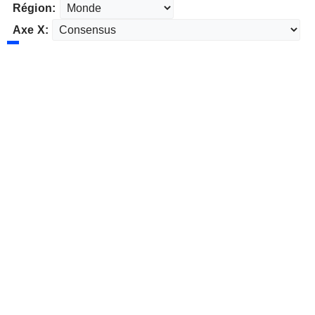
Région:
Axe X: