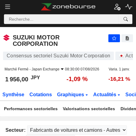
SUZUKI MOTOR CORPORATION
1 956,00
¥
-1,09 %
SUZUKI MOTOR
CORPORATION
Consensus sectoriel Suzuki Motor Corporation
Acti
Marché Fermé -
Japan Exchange
08:30:00 07/08/2026
Varia. 1 janv.
JPY
-1,09 %
1 956,00
-16,21 %
Synthèse
Cotations
Graphiques
Actualités
Soci
Performances sectorielles
Valorisations sectorielles
Dividen
Secteur: