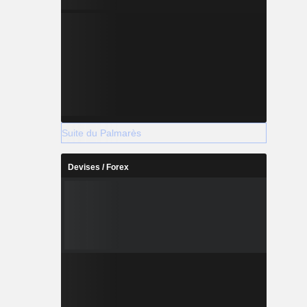
Suite du Palmarès
Devises / Forex