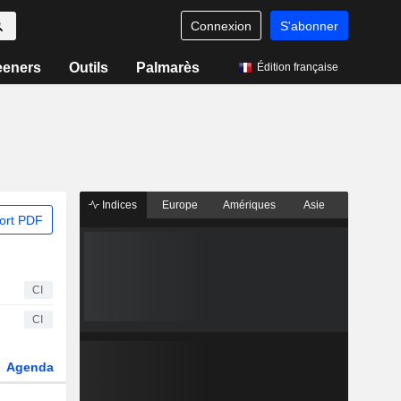
Connexion
S'abonner
eeners
Outils
Palmarès
Édition française
Indices
Europe
Amériques
Asie
ort PDF
CI
CI
Agenda
Secteur
Dérivés
Fonds et ETFs