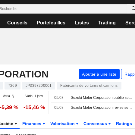
Conseils
Portefeuilles
Listes
Trading
Scr
PORATION
Ajouter à une liste
Rapp
7269
JP3397200001
Fabricants de voitures et camions
Varia. 5j.
Varia. 1 janv.
05/08
Suzuki Motor Corporation publie ses prévisions de dividendes pour le deuxième trimestre et l'ensemble de l'exercice clos le 31 mars 2027
-5,39 %
-15,46 %
05/08
Suzuki Motor Corporation révise ses prévisions de résultats consolidés pour l'exercice clos le 31 mars 2027
Société
Finances
Valorisation
Consensus
Ratings