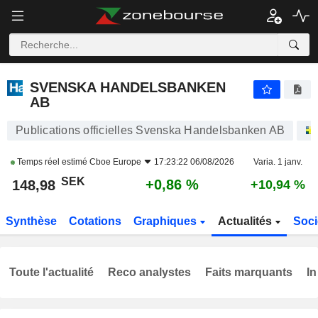
SVENSKA HANDELSBANKEN AB
148,98
kr
+0,86 %
SVENSKA HANDELSBANKEN
AB
Publications officielles Svenska Handelsbanken AB
Temps réel estimé
Cboe Europe
17:23:22 06/08/2026
Varia. 1 janv.
SEK
+0,86 %
148,98
+10,94 %
Synthèse
Cotations
Graphiques
Actualités
Soci
Toute l'actualité
Reco analystes
Faits marquants
In