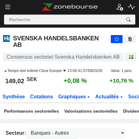
SVENSKA HANDELSBANKEN AB
149,02
kr
+0,08 %
SVENSKA HANDELSBANKEN
AB
Consensus sectoriel Svenska Handelsbanken AB
A
Temps réel estimé
Cboe Europe
13:06:41 07/08/2026
Varia. 1 janv.
SEK
+0,08 %
149,02
+10,76 %
Synthèse
Cotations
Graphiques
Actualités
Soci
Performances sectorielles
Valorisations sectorielles
Dividen
Secteur: