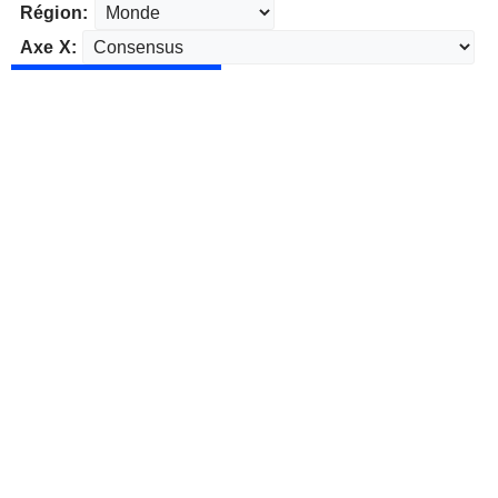
Région:
Axe X: