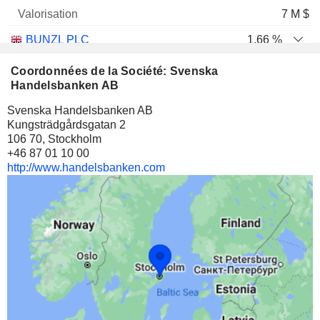
7 M $
BUNZL PLC
1,66 %
2 839 698
Coordonnées de la Société: Svenska
1,66 %
Handelsbanken AB
5 M $
Svenska Handelsbanken AB
Kungsträdgårdsgatan 2
GRUVAKTIEBOLAGET VISCARIA
0,61 %
106 70, Stockholm
1 461 253
+46 87 01 10 00
http://www.handelsbanken.com
0,61 %
2 M $
CONVATEC GROUP PLC
0,03 %
652 000
0,03 %
2 M $
SAGE GROUP PLC
0,02 %