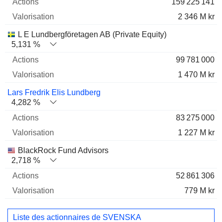
159 225 141
2 346 M kr
L E Lundbergföretagen AB (Private Equity)
5,131 %
99 781 000
1 470 M kr
Lars Fredrik Elis Lundberg
4,282 %
83 275 000
1 227 M kr
BlackRock Fund Advisors
2,718 %
52 861 306
779 M kr
Liste des actionnaires de SVENSKA