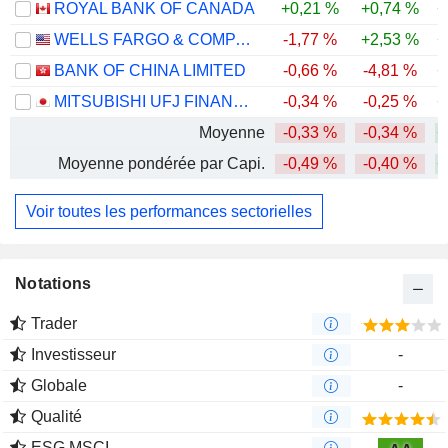
ROYAL BANK OF CANADA
+0,21 %
+0,74 %
+
WELLS FARGO & COMPANY
-1,77 %
+2,53 %
+
BANK OF CHINA LIMITED
-0,66 %
-4,81 %
+
MITSUBISHI UFJ FINANCIAL GROUP, INC.
-0,34 %
-0,25 %
+
Moyenne
-0,33 %
-0,34 %
+
Moyenne pondérée par Capi.
-0,49 %
-0,40 %
+
Voir toutes les performances sectorielles
Notations
Trader
Investisseur
-
Globale
-
Qualité
ESG MSCI