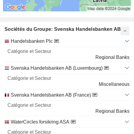
160 000
0,02 %
2 M $
Sociétés du Groupe: Svenska Handelsbanken AB
HOWDEN JOINERY GROUP PLC
0,03 %
Catégorie
Handelsbanken Plc
143 000
et
Nom
Secteur
0,03 %
Regional Banks
2 M $
Svenska Handelsbanken AB (Luxembourg)
PHOTOCURE ASA
0,79 %
213 226
Miscellaneous
0,79 %
Svenska Handelsbanken AB (France)
1 M $
RS GROUP PLC
0,03 %
Regional Banks
143 000
WaterCircles forsikring ASA
0,03 %