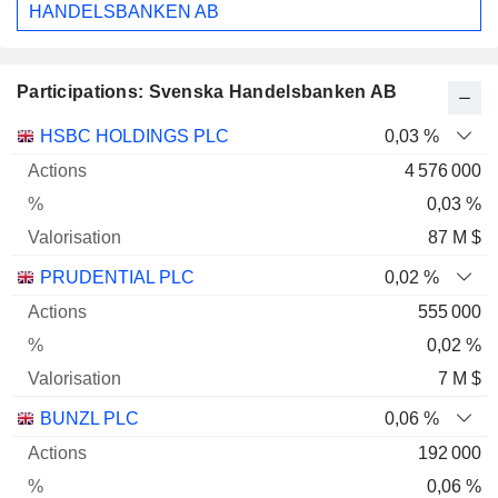
HANDELSBANKEN AB
Participations: Svenska Handelsbanken AB
Nom
Actions
%
Valorisation
HSBC HOLDINGS PLC
0,03 %
4 576 000
0,03 %
87 M $
PRUDENTIAL PLC
0,02 %
555 000
0,02 %
7 M $
BUNZL PLC
0,06 %
192 000
0,06 %