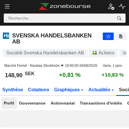
SVENSKA HANDELSBANKEN AB
148,90
kr
+0,81 %
SVENSKA HANDELSBANKEN
AB
Société Svenska Handelsbanken AB
Actions
SH
Marché Fermé -
Nasdaq Stockholm
18:00:00 06/08/2026
Varia. 1 janv.
SEK
+0,81 %
148,90
+10,83 %
Synthèse
Cotations
Graphiques
Actualités
Soci
Profil
Gouvernance
Actionnariat
Transactions d'initiés