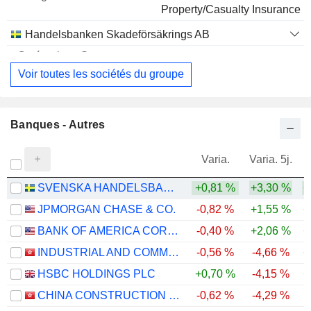
1 M $
Property/Casualty Insurance
Handelsbanken Skadeförsäkrings AB
Voir toutes les sociétés du groupe
Banques - Autres
Varia.
Varia. 5j.
SVENSKA HANDELSBANKEN AB
+0,81 %
+3,30 %
+
JPMORGAN CHASE & CO.
-0,82 %
+1,55 %
+
BANK OF AMERICA CORPORATION
-0,40 %
+2,06 %
+
INDUSTRIAL AND COMMERCIAL BANK OF CHINA LIMITED
-0,56 %
-4,66 %
+
HSBC HOLDINGS PLC
+0,70 %
-4,15 %
+
CHINA CONSTRUCTION BANK CORPORATION
-0,62 %
-4,29 %