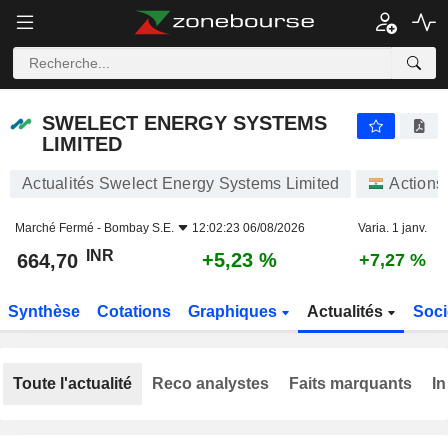
SWELECT ENERGY SYSTEMS LIMITED
664,70
₹
+5,23 %
SWELECT ENERGY SYSTEMS
LIMITED
Actualités Swelect Energy Systems Limited
Actions
Marché Fermé -
Bombay S.E.
12:02:23 06/08/2026
Varia. 1 janv.
INR
+5,23 %
664,70
+7,27 %
Synthèse
Cotations
Graphiques
Actualités
Soci
Toute l'actualité
Reco analystes
Faits marquants
In