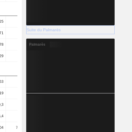
25
0,15
0,36
0,34
Suite du Palmarès
71
0,41
1
0,85
Palmarès
78
4,08
10,63
10,44
29
0,47
1,93
2,09
63
1,59
1,69
1,49
19
0,13
0,23
0,46
0,3
0,16
0,25
0,15
,4
89,76
34,35
34,95
04
771,78
188,85
174,87