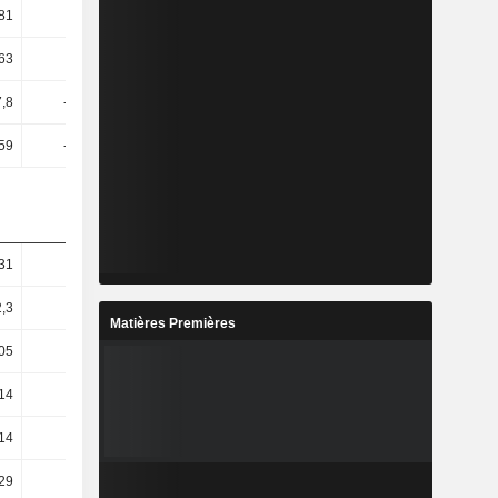
81
6,32
6,09
4,94
63
6,12
5,64
3,48
7,8
-15,01
-18,16
-9,92
,59
-14,53
-16,81
-6,99
31
-1,19
156,06
5,7
2,3
28,43
49,66
27,23
Matières Premières
,05
7,31
14,52
56,79
,14
10,05
21,02
81,62
,14
-3,74
24,01
90,72
,29
87,71
-73,88
311,96