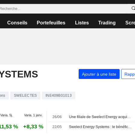
Conseils
Portefeuilles
Listes
Trading
Scr
SYSTEMS
Ajouter à une liste
Rapp
ons
SWELECTES
INE409B01013
Varia. 5j.
Varia. 1 janv.
26/06
Une filiale de Swelect Energy acquiert 49 % d'un développeur de projets solaires raccordés au réseau
11,53 %
+8,33 %
22/05
Swelect Energy Systems : le bénéfice consolidé progresse au quatrième trimestre fiscal