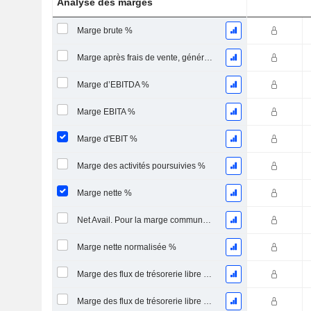
Analyse des marges
Marge brute %
Marge après frais de vente, généraux et administratifs %
Marge d’EBITDA %
Marge EBITA %
Marge d'EBIT %
Marge des activités poursuivies %
Marge nette %
Net Avail. Pour la marge commune %
Marge nette normalisée %
Marge des flux de trésorerie libre pour les actionnaires
Marge des flux de trésorerie libre pour l’ensemble des pourvoyeurs de fonds