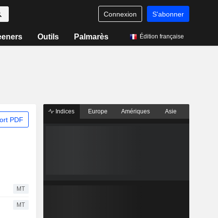
Connexion
S'abonner
eeners
Outils
Palmarès
Édition française
Indices
Europe
Amériques
Asie
ort PDF
MT
MT