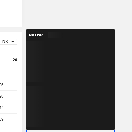
Ma Liste
INR
2024
2025
2026
05
1,92
2,2
3,73
28
2,18
2,56
4,39
74
6,45
1,61
6,29
69
6,45
1,49
6,21