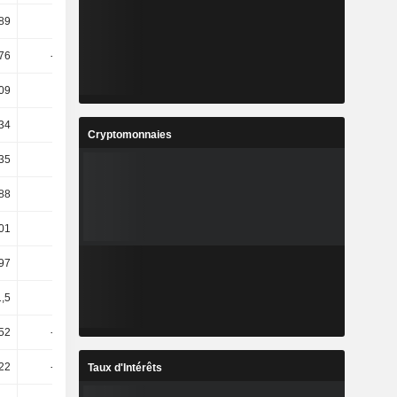
,89
1,02 k
-79,67
337,96
,76
-73,28
121,59
298,95
,09
89,72
-75,97
337,55
,34
-22,2
24,54
-6,07
Cryptomonnaies
,35
67,83
-25,09
0,6
88
5,31
18,62
28,39
01
11,76
5,29
19,05
97
8,41
3,51
9,86
1,5
6,59
2,23
7,52
52
-31,89
45,3
-26,6
22
-15,51
7,59
75,83
Taux d'Intérêts