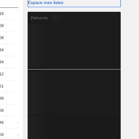
Espace mes listes
18
64,18
37,51
45,15
Palmarès
09
9,42
4,99
12,71
08
37,01
16,55
24,55
94
22,8
10,77
18,5
94
19,94
9,66
17,42
12
22,06
2,25
8,76
51
25,54
2,03
8,4
88
21,61
2,03
8,4
58
1,72
1,49
5,63
,46
-57,08
-9,26
-30,58
,04
-44,52
-3,96
-25,22