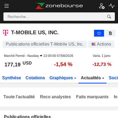
T-MOBILE US, INC.
177,19
$
-1,54 %
T-MOBILE US, INC.
Publications officielles T-Mobile US, Inc.
Actions
Marché Fermé -
Nasdaq
22:00:00 07/08/2026
Varia. 1 janv.
USD
-1,54 %
177,19
-12,73 %
Synthèse
Cotations
Graphiques
Actualités
Soci
Toute l'actualité
Reco analystes
Faits marquants
In
Publications officielles