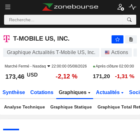
T-MOBILE US, INC.
173,46
$
-2,12 %
T-MOBILE US, INC.
Graphique Actualités T-Mobile US, Inc.
Actions
Marché Fermé -
Nasdaq
22:00:00 05/08/2026
Après clôture
02:00:00
USD
-2,12 %
173,46
171,20
-1,31 %
Synthèse
Cotations
Graphiques
Actualités
Soci
Analyse Technique
Graphique Statique
Graphique Total Re