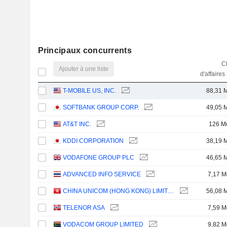
Principaux concurrents
Ch
Ajouter à une liste
d'affaires
T-MOBILE US, INC.
88,31 
SOFTBANK GROUP CORP.
49,05 
AT&T INC.
126 M
KDDI CORPORATION
38,19 
VODAFONE GROUP PLC
46,65 
ADVANCED INFO SERVICE
7,17 M
CHINA UNICOM (HONG KONG) LIMITED
56,08 
TELENOR ASA
7,59 M
VODACOM GROUP LIMITED
9,82 M