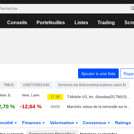
Conseils
Portefeuilles
Listes
Trading
Scr
Ajouter à une liste
Rapp
TMUS
US8725901040
Services de télécommunications sans fil
aria. 5j.
Varia. 1 janv.
17:30
T-Mobile US, Inc. (NasdaqGS:TMUS) acquiert certaines licences de spectre sans fil 600 MHz auprès d'Array Digital Infrastructure, Inc. (NYSE:AD) pour 86,4 millions de dollars.
2,70 %
-12,64 %
06/08
Marchés: retour de la nervosité sur le Moyen-Orient, records en Europe
Société
Finances
Valorisation
Consensus
Ratings