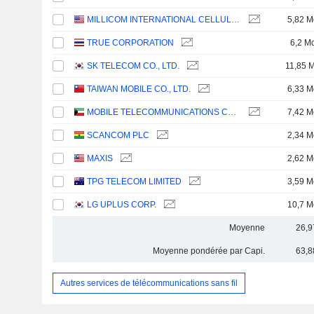
MILLICOM INTERNATIONAL CELLULAR S.A.
5,82 M
TRUE CORPORATION
6,2 M
SK TELECOM CO., LTD.
11,85 
TAIWAN MOBILE CO., LTD.
6,33 M
MOBILE TELECOMMUNICATIONS COMPANY K.S.C.P.
7,42 M
SCANCOM PLC
2,34 M
MAXIS
2,62 M
TPG TELECOM LIMITED
3,59 M
LG UPLUS CORP.
10,7 M
Moyenne
26,9
Moyenne pondérée par Capi.
63,8
Autres services de télécommunications sans fil