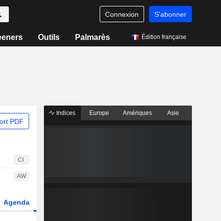
Connexion
S'abonner
eeners
Outils
Palmarès
Édition française
Indices
Europe
Amériques
Asie
ort PDF
CI
AW
Agenda
Secteur
Dérivés
Fonds et ETFs