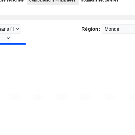
des sectoriels
Comparaisons Financières
Notations sectorielles
Région: