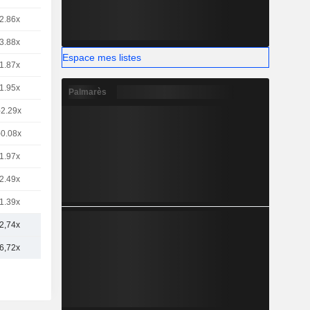
2.86x
3.88x
Espace mes listes
1.87x
1.95x
Palmarès
-2.29x
-0.08x
1.97x
2.49x
1.39x
2,74x
6,72x