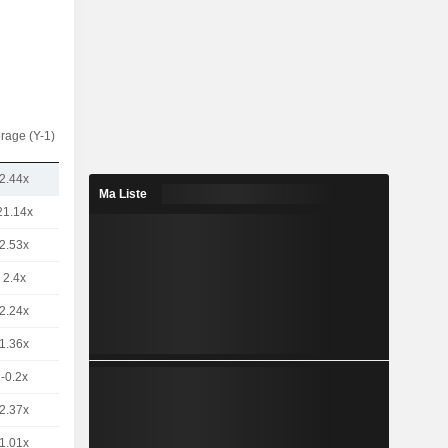
rage (Y-1)
2.44x
Ma Liste
21.14x
2.53x
2.4x
2.24x
1.36x
-0.2x
2.37x
1.01x