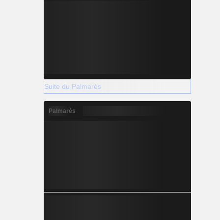
Suite du Palmarès
Palmarès