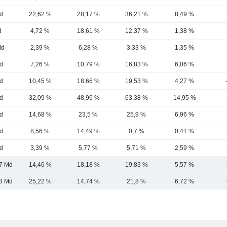
d
22,62 %
28,17 %
36,21 %
8,49 %
d
4,72 %
18,61 %
12,37 %
1,38 %
Md
2,39 %
6,28 %
3,33 %
1,35 %
d
7,26 %
10,79 %
16,83 %
6,06 %
d
10,45 %
18,66 %
19,53 %
4,27 %
d
32,09 %
48,96 %
63,38 %
14,95 %
d
14,68 %
23,5 %
25,9 %
6,96 %
d
8,56 %
14,49 %
0,7 %
0,41 %
d
3,39 %
5,77 %
5,71 %
2,59 %
7 Md
14,46 %
18,18 %
19,83 %
5,57 %
8 Md
25,22 %
14,74 %
21,8 %
6,72 %