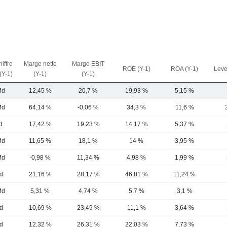
iffre
Marge nette
Marge EBIT
ROE (Y-1)
ROA (Y-1)
Leve
 (Y-1)
(Y-1)
(Y-1)
Md
12,45 %
20,7 %
19,93 %
5,15 %
Md
64,14 %
-0,06 %
34,3 %
11,6 %
d
17,42 %
19,23 %
14,17 %
5,37 %
Md
11,65 %
18,1 %
14 %
3,95 %
Md
-0,98 %
11,34 %
4,98 %
1,99 %
d
21,16 %
28,17 %
46,81 %
11,24 %
Md
5,31 %
4,74 %
5,7 %
3,1 %
d
10,69 %
23,49 %
11,1 %
3,64 %
d
12,32 %
26,31 %
22,03 %
7,73 %