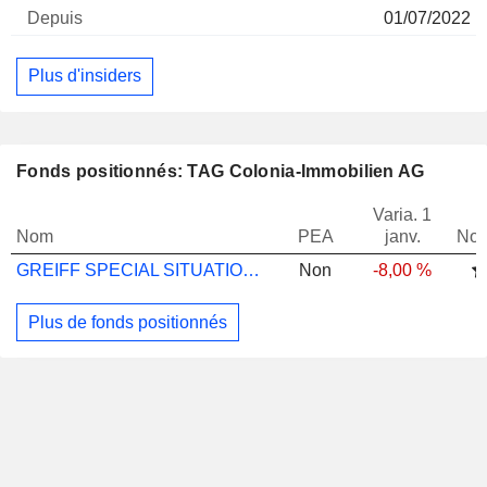
01/07/2022
Plus d'insiders
Fonds positionnés: TAG Colonia-Immobilien AG
Varia. 1
Nom
PEA
janv.
Not
GREIFF SPECIAL SITUATIONS FUND -I-
Non
-8,00 %
Plus de fonds positionnés