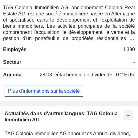
TAG Colonia Immobilien AG, anciennement Colonia Real
Estate AG, est une société immobilière basée en Allemagne
et spécialisée dans le développement et l'exploitation de
biens immobiliers. Les activités principales de la société
comprennent l'acquisition, le développement, la vente et la
gestion d'un portefeuille de propriétés résidentielles de
location en Allemagne. La société fonctionne comme une
Employés
1 390
filiale à participation majoritaire de TAG Immobilien AG.
Secteur
-
Agenda
28/08
Détachement de dividende - 0.2 EUR
Plus d'informations sur la société
Actualités dans d'autres langues: TAG Colonia-
Immobilien AG
TAG Colonia-Immobilien AG announces Annual dividend,