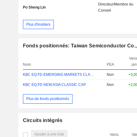
Directeur/Membre du
Po Sheng Lin
Conseil
Plus d'insiders
Fonds positionnés: Taiwan Semiconductor Co.,
Varia
Nom
PEA
jan
KBC EQ FD EMERGING MARKETS CLASSIC CAP
Non
+3,0
KBC EQ FD NEW ASIA CLASSIC CAP
Non
+2,0
Plus de fonds positionnés
Circuits intégrés
Ajouter à une liste
Varia.
Var