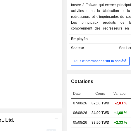
basée à Taïwan qui exerce principa
activités dans la fabrication et l
redresseurs et d'imprimantes de cod
Les principaux produits de l
comprennent des redresseurs en 
redresseurs Schottky, des redresseur
Employés
des redresseurs rapides, des redress
rendement, des redresseurs ad
Secteur
Semi-c
surface, des circuits intégrés (CI) de
l'alimentation, des CI analogiques de
Plus d'informations sur la société
l'alimentation, des régulateurs à faib
tension, des circuits intégrés de c
diodes électroluminescentes (
transistors de puissance et des pro
Cotations
petits signaux. La société d
principalement ses produits sur l
Date
Cours
Variation
asiatiques, américains et européens.
07/08/26
82,50 TWD
-2,83 %
06/08/26
84,90 TWD
+1,68 %
., Ltd.
05/08/26
83,50 TWD
+2,33 %