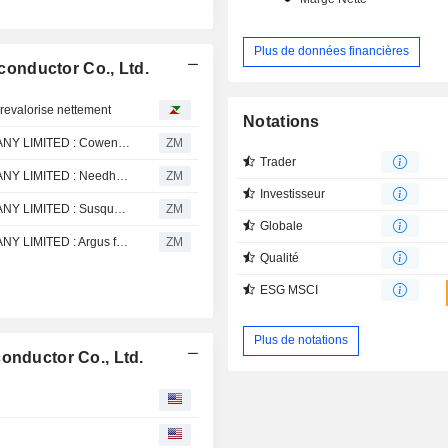
Plus de données financières
onductor Co., Ltd.
 revalorise nettement
Notations
TAIWAN SEMICONDUCTOR MANUFACTURING COMPANY LIMITED : Cowen de acheteur à neutre sur le titre
ZM
Trader
TAIWAN SEMICONDUCTOR MANUFACTURING COMPANY LIMITED : Needham & Co. persiste à l'achat
ZM
Investisseur
TAIWAN SEMICONDUCTOR MANUFACTURING COMPANY LIMITED : Susquehanna davantage positif, passe à neutre
ZM
Globale
TAIWAN SEMICONDUCTOR MANUFACTURING COMPANY LIMITED : Argus favorable sur le dossier
ZM
Qualité
ESG MSCI
Plus de notations
onductor Co., Ltd.