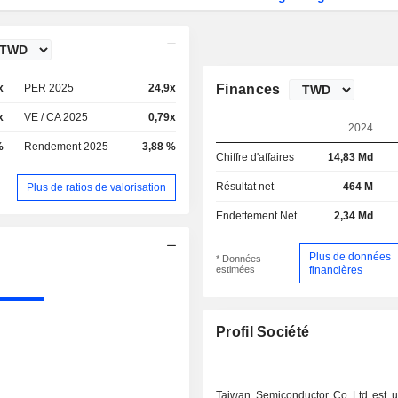
x
PER 2025
24,9x
Finances
x
VE / CA 2025
0,79x
2024
%
Rendement 2025
3,88 %
Chiffre d'affaires
14,83 Md
Résultat net
464 M
Plus de ratios de valorisation
Endettement Net
2,34 Md
Plus de données
* Données
estimées
financières
Profil Société
Taiwan Semiconductor Co Ltd est u