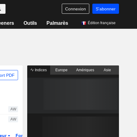
Connexion
S'abonner
eeners
Outils
Palmarès
Édition française
Indices
Europe
Amériques
Asie
ort PDF
AW
AW
teur
Fonds et ETFs