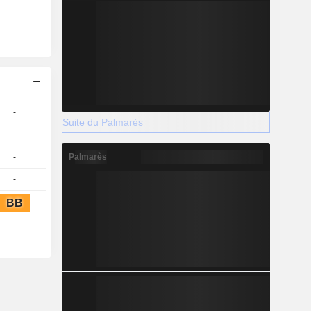
-
Suite du Palmarès
-
-
Palmarès
-
BB