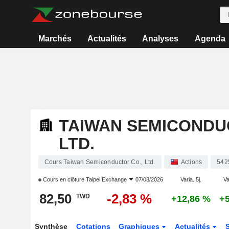
Marchés
Actualités
Analyses
Agenda
TAIWAN SEMICONDU
LTD.
Cours Taiwan Semiconductor Co., Ltd.
Actions
542
Cours en clôture
Taipei Exchange
07/08/2026
Varia. 5j.
Va
82,50
-2,83 %
TWD
+12,86 %
+
Synthèse
Cotations
Graphiques
Actualités