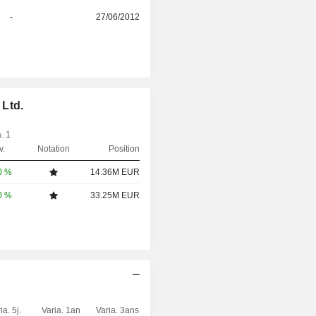
-
27/06/2012
 Ltd.
. 1
v.
Notation
Position
0 %
14.36M EUR
0 %
33.25M EUR
ia. 5j.
Varia. 1an
Varia. 3ans
Capi.($)