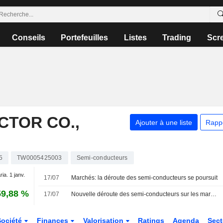
Conseils
Portefeuilles
Listes
Trading
Scr
CTOR CO.,
Ajouter à une liste
Rapp
5
TW0005425003
Semi-conducteurs
ria. 1 janv.
17/07
Marchés: la déroute des semi-conducteurs se poursuit
59,88 %
17/07
Nouvelle déroute des semi-conducteurs sur les marchés, Nvidia cède son trône
Société
Finances
Valorisation
Ratings
Agenda
Sec