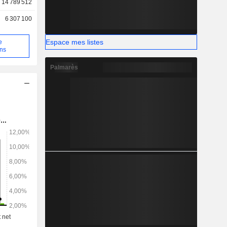
14 789 512
6 307 100
Espace mes listes
e
ons
Palmarès