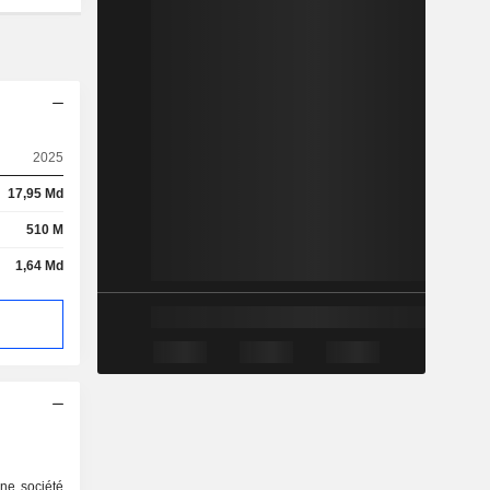
2025
17,95 Md
510 M
1,64 Md
ne société