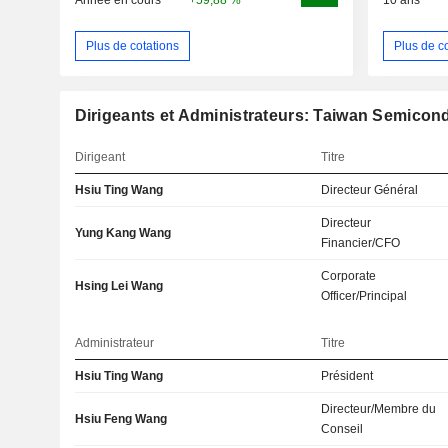
Plus de cotations
Plus de c
Dirigeants et Administrateurs: Taiwan Semicond
Dirigeant
Titre
Hsiu Ting Wang
Directeur Général
Directeur
Yung Kang Wang
Financier/CFO
Corporate
Hsing Lei Wang
Officer/Principal
Administrateur
Titre
Hsiu Ting Wang
Président
Directeur/Membre du
Hsiu Feng Wang
Conseil