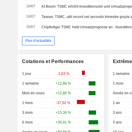
16/07
KI-Boom: TSMC erhöht Investitionsziel und Umsatzprog
16/07
Taiwan: TSMC, utili record nel secondo trimestre grazie a
16/07
Chipfertiger TSMC hebt Umsatzprognose an - Investition
Plus d'actualités
Cotations et Performances
Extrême
1 jour
-2,83 %
1 semaine
1 semaine
+12,86 %
1 mois
Mois en cours
+12,86 %
Année en c
1 mois
-37,02 %
1 an
3 mois
+15,38 %
3 ans
6 mois
+35,91 %
5 ans
Année en cours
+59,88 %
10 ans