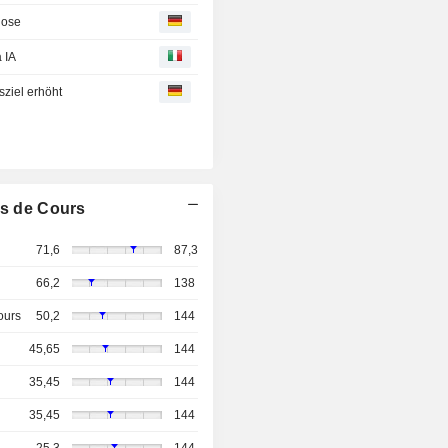
nose
 IA
sziel erhöht
s de Cours
71,6
87,3
66,2
138
ours
50,2
144
45,65
144
35,45
144
35,45
144
25,3
144