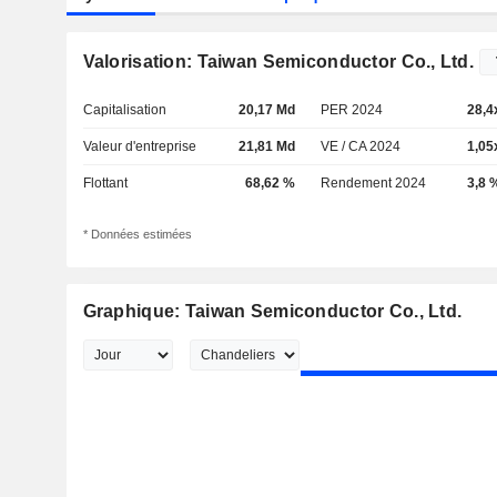
Valorisation: Taiwan Semiconductor Co., Ltd.
Capitalisation
20,17 Md
PER 2024
28,4
Valeur d'entreprise
21,81 Md
VE / CA 2024
1,05
Flottant
68,62 %
Rendement 2024
3,8 
* Données estimées
Graphique: Taiwan Semiconductor Co., Ltd.