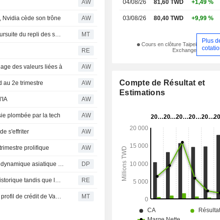
AW
04/08/26
81,60 TWD
+1,49 %
 Nvidia cède son trône
AW
03/08/26
80,40 TWD
+9,99 %
Les indices reculent avant l'ouverture, plombés par la poursuite du repli des semi-conducteurs
MT
Plus d
Cours en clôture Taipei
cotati
Exchange
RE
hage des valeurs liées à
AW
Compte de Résultat et
 au 2e trimestre
AW
Estimations
'IA
AW
sie plombée par la tech
AW
e s'effriter
AW
rimestre prolifique
AW
Semi-conducteurs : les valeurs du secteur portées par la dynamique asiatique après les nouvelles du Moyen-Orient
DP
Wall Street progresse, le Dow Jones atteint un sommet historique tandis que le repli des puces limite les gains du Nasdaq
RE
Le désengagement de TSMC n'aura aucun impact sur le profil de crédit de Vanguard International Semiconductor, selon S&P
MT