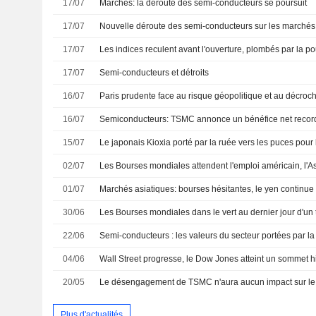
17/07
Marchés: la déroute des semi-conducteurs se poursuit
17/07
Nouvelle déroute des semi-conducteurs sur les marchés,
17/07
17/07
Semi-conducteurs et détroits
16/07
Paris prudente face au risque géopolitique et au décroc
16/07
Semiconducteurs: TSMC annonce un bénéfice net record
15/07
Le japonais Kioxia porté par la ruée vers les puces pour l
02/07
Les Bourses mondiales attendent l'emploi américain, l'A
01/07
Marchés asiatiques: bourses hésitantes, le yen continue d
30/06
Les Bourses mondiales dans le vert au dernier jour d'un t
22/06
04/06
20/05
Plus d'actualités