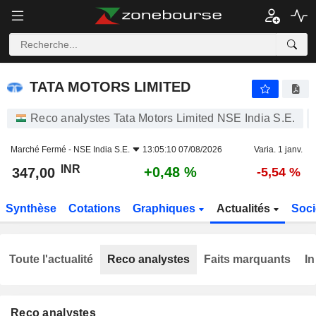
TATA MOTORS LIMITED
347,00
₹
+0,48 %
TATA MOTORS LIMITED
Reco analystes Tata Motors Limited NSE India S.E.
Marché Fermé -
NSE India S.E.
13:05:10 07/08/2026
Varia. 1 janv.
INR
+0,48 %
347,00
-5,54 %
Synthèse
Cotations
Graphiques
Actualités
Soci
Toute l'actualité
Reco analystes
Faits marquants
In
Reco analystes