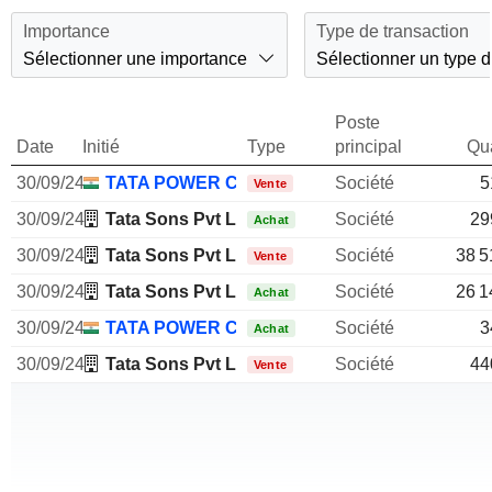
Importance
Type de transaction
Sélectionner une importance
Sélectionner un type d
Poste
Date
Initié
Type
principal
Qua
30/09/24
TATA POWER CO., LTD.
Société
5
Vente
30/09/24
Tata Sons Pvt Ltd.
Société
29
Achat
30/09/24
Tata Sons Pvt Ltd.
Société
38 5
Vente
30/09/24
Tata Sons Pvt Ltd.
Société
26 1
Achat
30/09/24
TATA POWER CO., LTD.
Société
3
Achat
30/09/24
Tata Sons Pvt Ltd.
Société
44
Vente