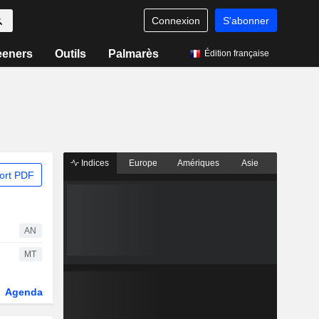
Connexion
S'abonner
eeners
Outils
Palmarès
Édition française
Indices
Europe
Amériques
Asie
ort PDF
AN
MT
Agenda
Secteur
Dérivés
Fonds et ETFs