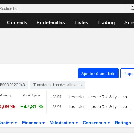
Conseils
Portefeuilles
Listes
Trading
Scr
Ajouter à une liste
Rapp
B00BP92CJ43
Transformation des aliments
Varia. 5j.
Varia. 1 janv.
28/07
Les actionnaires de Tate & Lyle approuvent le rachat par Ingredion
0,09 %
+47,81 %
28/07
Les actionnaires de Tate & Lyle approuvent le rachat par Ingredion
Société
Finances
Valorisation
Consensus
Ratings