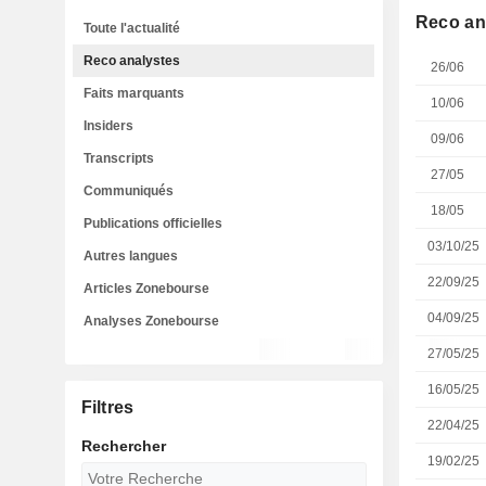
Reco an
Toute l'actualité
Reco analystes
26/06
Faits marquants
10/06
Insiders
09/06
Transcripts
27/05
Communiqués
18/05
Publications officielles
03/10/25
Autres langues
22/09/25
Articles Zonebourse
04/09/25
Analyses Zonebourse
27/05/25
16/05/25
Filtres
22/04/25
Rechercher
19/02/25