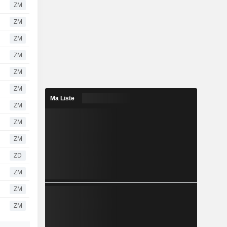
ZM
ZM
ZM
ZM
ZM
ZM
Ma Liste
ZM
ZM
ZM
ZD
ZM
ZM
ZM