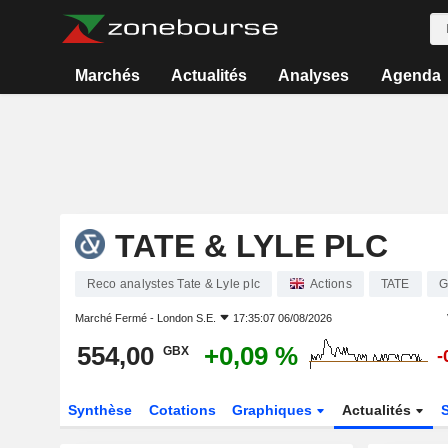
Marchés
Actualités
Analyses
Agenda
TATE & LYLE PLC
Reco analystes Tate & Lyle plc
Actions
TATE
G
Marché Fermé -
London S.E.
17:35:07 06/08/2026
554,00
+0,09 %
GBX
-
Synthèse
Cotations
Graphiques
Actualités