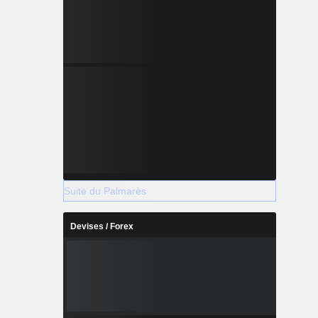
Suite du Palmarès
Devises / Forex