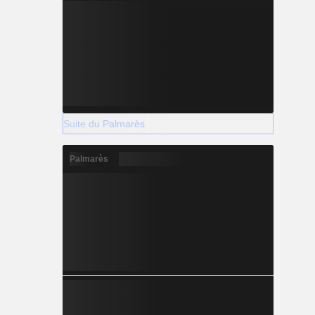
Suite du Palmarès
Palmarès