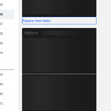
65
70,72
69,76
79,82
26
60,84
59,12
57,08
Espace mes listes
67
51,92
49,82
48,02
Palmarès
25
51,2
48,92
47,24
25
51,2
48,92
47,24
74
37,31
36,05
34,9
24
2,05
2,29
2,88
44
1,41
1,54
2
42
2,26
2,34
2,96
71
3,24
3,44
4,2