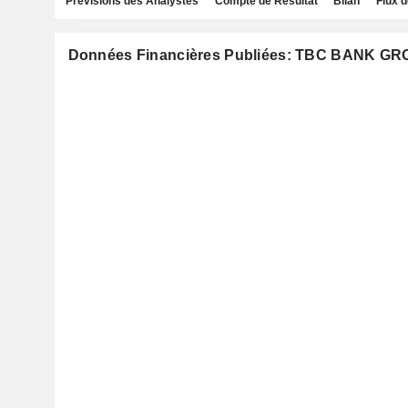
Prévisions des Analystes
Compte de Résultat
Bilan
Flux d
Données Financières Publiées: TBC BANK G