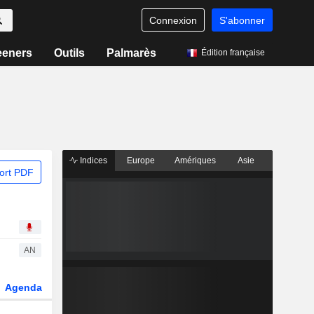
Connexion
S'abonner
eeners
Outils
Palmarès
Édition française
Indices
Europe
Amériques
Asie
ort PDF
AN
Agenda
Secteur
Dérivés
Fonds et ETFs