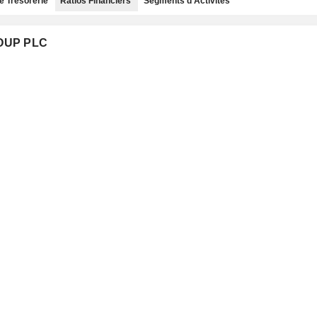
e Trésorerie
Ratios Financiers
Segments d'Activités
ROUP PLC