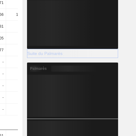
71
15,46
16,37
20,48
66
11,38 k
2,53 k
17,75 k
81
78,06
68,97
66,93
05
1,6
1,58
1,92
77
5,24 k
1,13 k
12,67 k
Suite du Palmarès
-
-
-
-
Palmarès
-
-
-
-
-
-
-
-
-
-
-
-
-
-
-
-
61
13,82
14
13,95