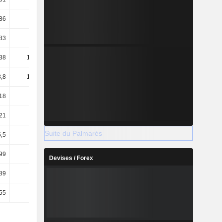
86
14,18
14,44
14,37
83
22,23
22,15
22,15
38
106,76
113,04
114,93
,8
104,38
110,38
111,63
18
19,6
20,4
19,8
21
22,1
23,8
22,5
Suite du Palmarès
,5
17,4
16,8
16,6
99
2,47
3,35
2,67
Devises / Forex
89
82,39
71,07
70
55
46,84
26,57
20,86