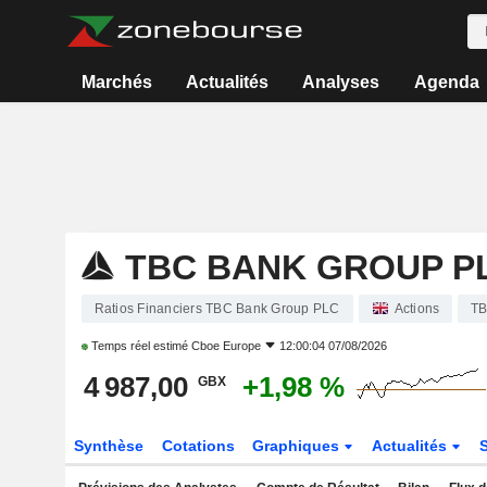
Marchés
Actualités
Analyses
Agenda
TBC BANK GROUP P
Ratios Financiers TBC Bank Group PLC
Actions
T
Temps réel estimé
Cboe Europe
12:00:04 07/08/2026
4 987,00
+1,98 %
GBX
Synthèse
Cotations
Graphiques
Actualités