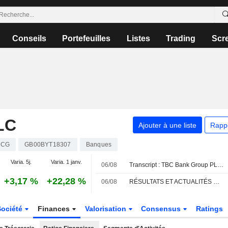
Conseils
Portefeuilles
Listes
Trading
Scr
LC
Ajouter à une liste
Rapp
BCG
GB00BYT18307
Banques
Varia. 5j.
Varia. 1 janv.
06/08
Transcript : TBC Bank Group PLC, Q2 2026 Earnings Call, Aug 06, 2026
+3,17 %
+22,28 %
06/08
RÉSULTATS ET ACTUALITÉS DU FTSE 250 : TBC Bank profite de la croissance géorgienne
Société
Finances
Valorisation
Consensus
Ratings