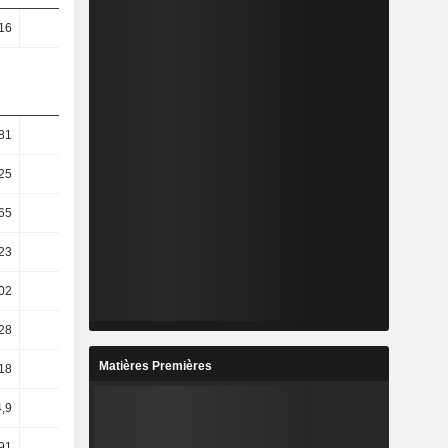
16
1,96
1,83
1,72
81
23,69
17,91
28,95
25
0,69
21,68
3,24
65
39,31
14,18
120,27
23
13,2
19,59
12,69
02
13,62
14,71
8,61
28
12,96
14,22
8,82
Matières Premières
18
6,32
15,51
9,09
,9
15,23
13,07
7,26
91
32,48
12,19
9,51