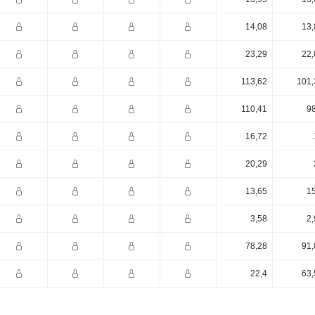
14,08
13,
23,29
22,
113,62
101,
110,41
98
16,72
20,29
13,65
15
3,58
2,
78,28
91,
22,4
63,