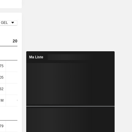
GEL
2023
2024
2025
Ma Liste
75
3,68
3,58
3,38
05
25,95
24,77
23,5
32
26,26
25,08
23,82
 M
670 M
745 M
780 M
79
38,34
40,18
42,08