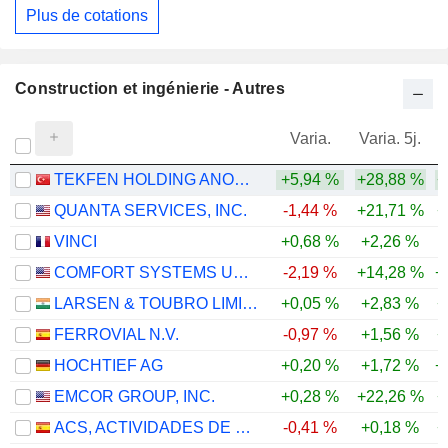
Plus de cotations
Construction et ingénierie - Autres
Varia.
Varia. 5j.
TEKFEN HOLDING ANONIM SIRKETI
+5,94 %
+28,88 %
+
QUANTA SERVICES, INC.
-1,44 %
+21,71 %
+
VINCI
+0,68 %
+2,26 %
COMFORT SYSTEMS USA, INC.
-2,19 %
+14,28 %
+
LARSEN & TOUBRO LIMITED
+0,05 %
+2,83 %
+
FERROVIAL N.V.
-0,97 %
+1,56 %
+
HOCHTIEF AG
+0,20 %
+1,72 %
+
EMCOR GROUP, INC.
+0,28 %
+22,26 %
+
ACS, ACTIVIDADES DE CONSTRUCCIÓN Y SERVICIOS, S.A.
-0,41 %
+0,18 %
+