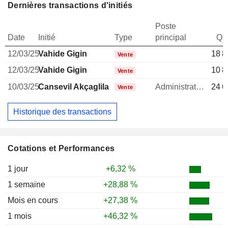
Dernières transactions d'initiés
Poste
Date
Initié
Type
principal
Qua
12/03/25
Vahide Gigin
18 8
Vente
12/03/25
Vahide Gigin
10 8
Vente
10/03/25
Cansevil Akçaglilar
Administrateur
24 6
Vente
Historique des transactions
Cotations et Performances
1 jour
+6,32 %
1 semaine
+28,88 %
Mois en cours
+27,38 %
1 mois
+46,32 %