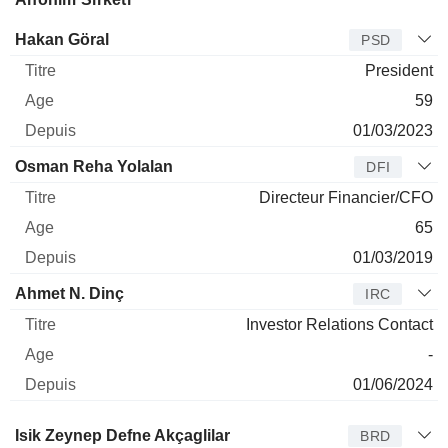
Dirigeant
Titre
Age
Depuis
Hakan Göral
PSD
President
59
01/03/2023
Osman Reha Yolalan
DFI
Directeur Financier/CFO
65
01/03/2019
Ahmet N. Dinç
IRC
Investor Relations Contact
-
01/06/2024
Administrateur
Titre
Age
Depuis
Isik Zeynep Defne Akçaglilar
BRD