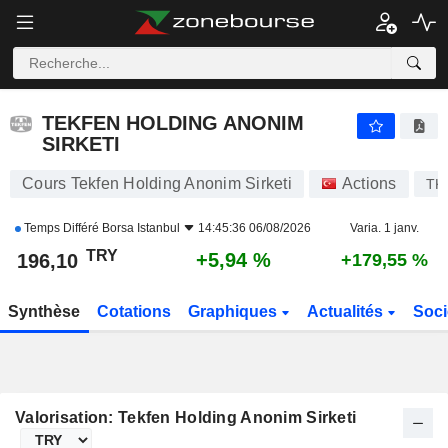
TEKFEN HOLDING ANONIM SIRKETI
196,10
₺
+5,94 %
TEKFEN HOLDING ANONIM
SIRKETI
Cours Tekfen Holding Anonim Sirketi
Actions
TK
Temps Différé
Borsa Istanbul
14:45:36 06/08/2026
Varia. 1 janv.
TRY
+5,94 %
196,10
+179,55 %
Synthèse
Cotations
Graphiques
Actualités
Soci
Valorisation: Tekfen Holding Anonim Sirketi