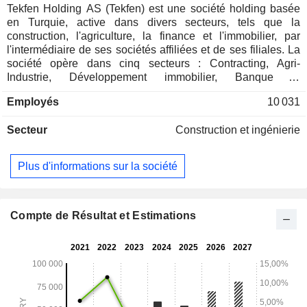
Tekfen Holding AS (Tekfen) est une société holding basée
en Turquie, active dans divers secteurs, tels que la
construction, l'agriculture, la finance et l'immobilier, par
l'intermédiaire de ses sociétés affiliées et de ses filiales. La
société opère dans cinq secteurs : Contracting, Agri-
Industrie, Développement immobilier, Banque et
investissement et Services. Les activités du groupe Tekfen
Employés
10 031
Contracting comprennent des projets d'infrastructure et
industriels dans plusieurs pays, comme l'Arabie saoudite,
Secteur
Construction et ingénierie
l'Azerbaïdjan, la Géorgie, le Kazakhstan, le Maroc, les
Émirats arabes unis, le Qatar, Oman et la Bulgarie. Tekfen
s'engage également dans la production d'engrais
Plus d'informations sur la société
chimiques, de semences et de plants, ainsi que dans la
production d'énergie et l'exploitation de terminaux. Le
groupe de développement immobilier de la société est
principalement impliqué dans la conception, la construction,
Compte de Résultat et Estimations
la location et la commercialisation de centres commerciaux,
d'immeubles de bureaux, d'appartements et d'hôtels.