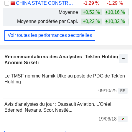
CHINA STATE CONSTRUCTION ENGINEERING CORPORATION LIMITED
-1,29 %
-1,29 %
-
Moyenne
+0,52 %
+10,16 %
+
Moyenne pondérée par Capi.
+0,22 %
+10,32 %
+
Voir toutes les performances sectorielles
Recommandations des Analystes: Tekfen Holding
Anonim Sirketi
Le TMSF nomme Namik Ulke au poste de PDG de Tekfen
Holding
09/10/25
RE
Avis d'analystes du jour : Dassault Aviation, L'Oréal,
Edenred, Nexans, Scor, Nestlé...
19/06/18