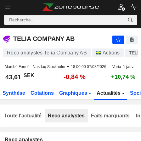
TELIA COMPANY AB
43,61
kr
-0,84 %
TELIA COMPANY AB
Reco analystes Telia Company AB
Actions
TELI
Marché Fermé -
Nasdaq Stockholm
18:00:00 07/08/2026
Varia. 1 janv.
SEK
-0,84 %
43,61
+10,74 %
Synthèse
Cotations
Graphiques
Actualités
Soci
Toute l'actualité
Reco analystes
Faits marquants
In
Reco analystes