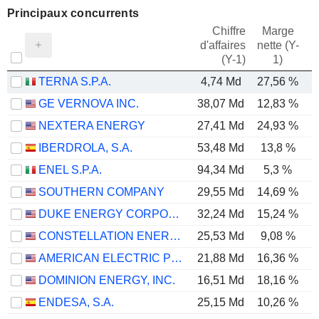
Principaux concurrents
Chiffre
Marge
d'affaires
nette (Y-
E
(Y-1)
1)
TERNA S.P.A.
4,74 Md
27,56 %
GE VERNOVA INC.
38,07 Md
12,83 %
NEXTERA ENERGY
27,41 Md
24,93 %
IBERDROLA, S.A.
53,48 Md
13,8 %
ENEL S.P.A.
94,34 Md
5,3 %
SOUTHERN COMPANY
29,55 Md
14,69 %
DUKE ENERGY CORPORATION
32,24 Md
15,24 %
CONSTELLATION ENERGY CORPORATION
25,53 Md
9,08 %
AMERICAN ELECTRIC POWER COMPANY, INC.
21,88 Md
16,36 %
DOMINION ENERGY, INC.
16,51 Md
18,16 %
ENDESA, S.A.
25,15 Md
10,26 %