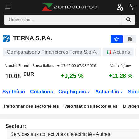
TERNA S.P.A.
10,08
€
+0,25 %
TERNA S.P.A.
Comparaisons Financières Terna S.p.A.
Actions
Marché Fermé -
Borsa Italiana
17:45:00 07/08/2026
Varia. 1 janv.
EUR
+0,25 %
10,08
+11,28 %
Synthèse
Cotations
Graphiques
Actualités
Soci
Performances sectorielles
Valorisations sectorielles
Dividen
Secteur: