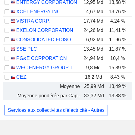
ENTERGY CORPORATION
12,95 Md
13,58 %
XCEL ENERGY INC.
14,67 Md
13,76 %
VISTRA CORP.
17,74 Md
4,24 %
EXELON CORPORATION
24,26 Md
11,41 %
CONSOLIDATED EDISON, INC.
16,92 Md
11,96 %
SSE PLC
13,45 Md
11,87 %
PG&E CORPORATION
24,94 Md
10,4 %
WEC ENERGY GROUP, INC.
9,8 Md
15,89 %
CEZ,
16,2 Md
8,43 %
Moyenne
25,99 Md
13,49 %
Moyenne pondérée par Capi.
33,32 Md
13,88 %
Services aux collectivités d'électricité - Autres