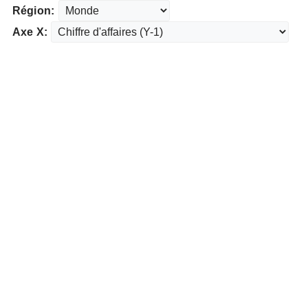
Région:
Axe X: