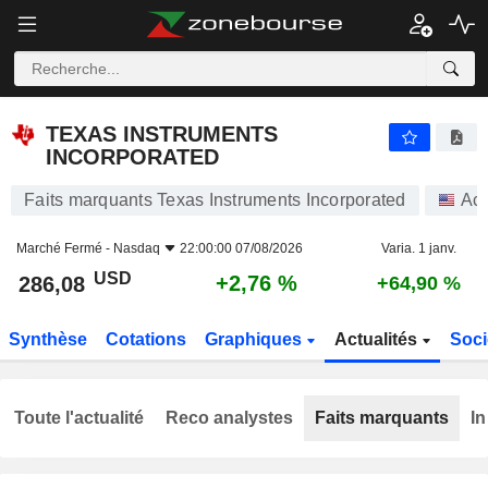
TEXAS INSTRUMENTS INCORPORATED
286,08
$
+2,76 %
TEXAS INSTRUMENTS
INCORPORATED
Faits marquants Texas Instruments Incorporated
Act
Marché Fermé -
Nasdaq
22:00:00 07/08/2026
Varia. 1 janv.
USD
+2,76 %
286,08
+64,90 %
Synthèse
Cotations
Graphiques
Actualités
Soci
Toute l'actualité
Reco analystes
Faits marquants
In