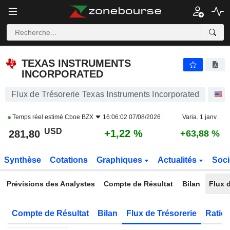
TEXAS INSTRUMENTS INCORPORATED
281,83
$
+1,23 %
TEXAS INSTRUMENTS
INCORPORATED
Flux de Trésorerie Texas Instruments Incorporated
A
Temps réel estimé
Cboe BZX
16:06:02 07/08/2026
Varia. 1 janv.
USD
+1,22 %
281,80
+63,88 %
Synthèse
Cotations
Graphiques
Actualités
Soci
Prévisions des Analystes
Compte de Résultat
Bilan
Flux d
Compte de Résultat
Bilan
Flux de Trésorerie
Ratios