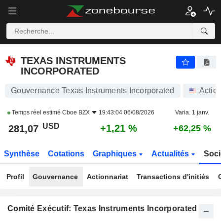
TEXAS INSTRUMENTS INCORPORATED
281,07
$
+1,21 %
TEXAS INSTRUMENTS
INCORPORATED
Gouvernance Texas Instruments Incorporated
Actio
Temps réel estimé
Cboe BZX
19:43:04 06/08/2026
Varia. 1 janv.
USD
+1,21 %
281,07
+62,25 %
Synthèse
Cotations
Graphiques
Actualités
Soci
Profil
Gouvernance
Actionnariat
Transactions d'initiés
Comité Exécutif: Texas Instruments Incorporated