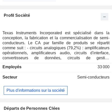
Profil Société
Texas Instruments Incorporated est spécialisé dans la
conception, la fabrication et la commercialisation de semi-
conducteurs. Le CA par famille de produits se répartit
comme suit : - circuits analogiques (79,2%) : amplificateurs
opérationnels, amplificateurs audio, circuits d'interface,
convertisseurs de données, circuits de gestion
d'alimentation, circuits intégrés logiques, etc. ; - processeurs
Employés
33 000
(15,2%) : microprocesseurs, processeurs de signaux
numériques, microcontrôleurs, etc. destinés aux applications
Secteur
Semi-conducteurs
télécoms (téléphones et infrastructures cellulaires) et
automobiles ; - autres (5,6%) : notamment calculatrices
graphiques et produits de connectivité sans fil. La répartition
Plus d'informations sur la société
géographique du CA est la suivante : Etats-Unis (38,2%),
Chine (21,4%), Japon (6,6%), Asie (10,7%), Europe-Moyen-
Orient-Afrique (21,2%) et autres (1,9%).
Départs de Personnes Clées