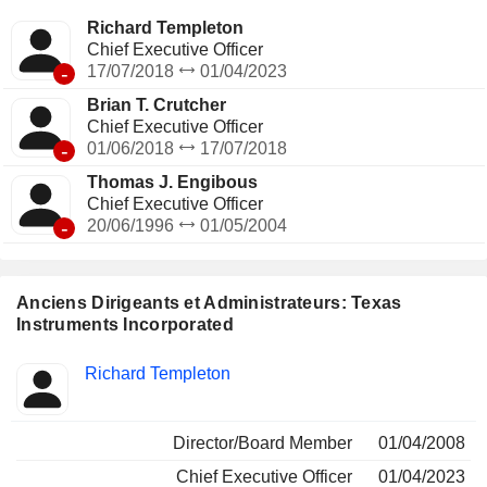
Richard Templeton
Chief Executive Officer
-
17/07/2018
01/04/2023
Brian T. Crutcher
Chief Executive Officer
-
01/06/2018
17/07/2018
Thomas J. Engibous
Chief Executive Officer
-
20/06/1996
01/05/2004
Anciens Dirigeants et Administrateurs: Texas
Instruments Incorporated
Fonctions
Richard Templeton
Insider
occupées
Director/Board Member
01/04/2008
Chief Executive Officer
01/04/2023