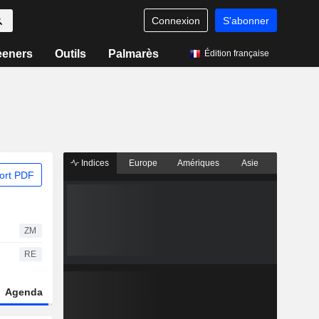
Connexion
S'abonner
eeners
Outils
Palmarès
Édition française
Indices
Europe
Amériques
Asie
ort PDF
ZM
RE
Agenda
Secteur
Dérivés
Fonds et ETFs