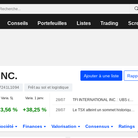
Conseils
Portefeuilles
Listes
Trading
Scr
INC.
Ajouter à une liste
Rapp
7241L1094
Frêt au sol et logistique
Varia. 5j.
Varia. 1 janv.
28/07
TFI INTERNATIONAL INC. : UBS confirme sa recommandation neutre
3,56 %
+38,25 %
28/07
Le TSX atteint un sommet historique, porté par les valeurs technologiques et financières
Société
Finances
Valorisation
Consensus
Ratings