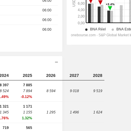
06:00
06:00
06:00
06:00
2024
2025
2026
2027
2028
8 397
7 885
8 524
7 894
8 594
9 018
9 519
1.49%
-0.12%
1 321
1 171
1 345
1 155
1 295
1 496
1 624
1.76%
1.32%
719
565