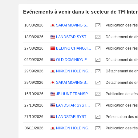
Evénements à venir dans le secteur de TFI Inter
10/08/2026
SAKAI MOVING SERVICE CO.,LTD.
18/08/2026
LANDSTAR SYSTEM, INC.
27/08/2026
BEIJING CHANGJIU LOGISTICS CO.,LTD
02/09/2026
OLD DOMINION FREIGHT LINE, INC.
29/09/2026
NIKKON HOLDINGS CO.,LTD.
29/09/2026
SAKAI MOVING SERVICE CO.,LTD.
15/10/2026
JB HUNT TRANSPORT SERVICES
27/10/2026
LANDSTAR SYSTEM, INC.
27/10/2026
LANDSTAR SYSTEM, INC.
Présentation des ré
06/11/2026
NIKKON HOLDINGS CO.,LTD.