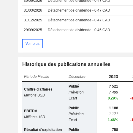
30/06/2026
Détachement de dividende - 0.47 CAD
31/03/2026
Détachement de dividende - 0.47 CAD
31/12/2025
Détachement de dividende - 0.47 CAD
29/09/2025
Détachement de dividende - 0.45 CAD
Voir plus
Historique des publications annuelles
2023
Période Fiscale
Décembre
Publié
7 521
Chiffre d'affaires
Prévision
7 499
Millions USD
Ecart
0.29%
-
Publié
1 188
EBITDA
Prévision
1 171
Millions USD
Ecart
1.46%
-
Résultat d'exploitation
Publié
758