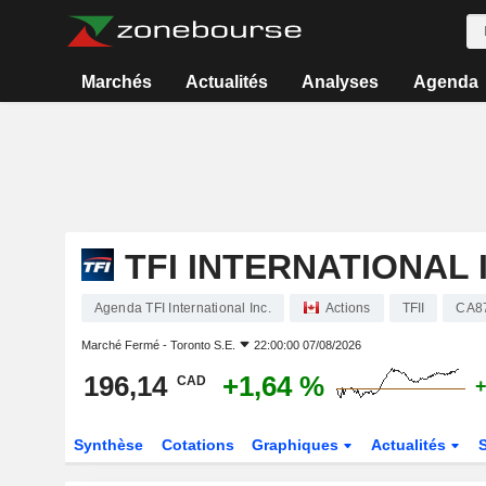
Marchés
Actualités
Analyses
Agenda
TFI INTERNATIONAL 
Agenda TFI International Inc.
Actions
TFII
CA8
Marché Fermé -
Toronto S.E.
22:00:00 07/08/2026
196,14
+1,64 %
CAD
+
Synthèse
Cotations
Graphiques
Actualités