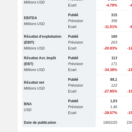
Millions USD
Ecart
-4.79%
-
Publié
315
EBITDA
Prévision
356
Millions USD
Ecart
-11.51%
-
Résultat d'exploitation
Publié
160
(EBIT)
Prévision
203
Millions USD
Ecart
-20.93%
-1
Résultat Avt. Impôt
Publié
113
(EBT)
Prévision
171
Millions USD
Ecart
-34.39%
-2
Publié
88,1
Résultat net
Prévision
122
Millions USD
Ecart
-27.95%
-1
Publié
1,03
BNA
Prévision
1,46
USD
Ecart
-29.57%
-1
Date de publication
19/02/25
23/