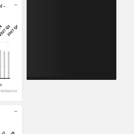
l -
e