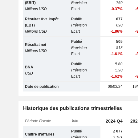
(EBIT)
Prévision
760
Millions USD
Ecart
-0.37%
-
Résultat Avt. Impôt
Publié
677
(EBT)
Prévision
690
Millions USD
Ecart
-1.86%
-
Publié
505
Résultat net
Prévision
513
Millions USD
Ecart
-1.61%
-
Publié
5,80
BNA
Prévision
5,90
USD
Ecart
-1.62%
-
Date de publication
08/02/24
19/
Historique des publications trimestrielles
2024 Q4
202
Période Fiscale
Juin
Publié
2 077
Chiffre d'affaires
Prévision
2 181