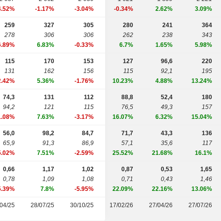
4.52%
-1.17%
-3.04%
-0.34%
2.62%
3.09%
259
327
305
280
241
364
278
306
306
262
238
343
6.89%
6.83%
-0.33%
6.7%
1.65%
5.98%
115
170
153
127
96,6
220
131
162
156
115
92,1
195
2.42%
5.36%
-1.76%
10.23%
4.88%
13.24%
74,3
131
112
88,8
52,4
180
94,2
121
115
76,5
49,3
157
1.08%
7.63%
-3.17%
16.07%
6.32%
15.04%
56,0
98,2
84,7
71,7
43,3
136
65,9
91,3
86,9
57,1
35,6
117
5.02%
7.51%
-2.59%
25.52%
21.68%
16.1%
0,66
1,17
1,02
0,87
0,53
1,65
0,78
1,09
1,08
0,71
0,43
1,46
5.39%
7.8%
-5.95%
22.09%
22.16%
13.06%
04/25
28/07/25
30/10/25
17/02/26
27/04/26
27/07/26