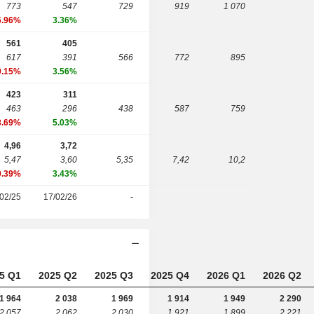
773
547
729
919
1 070
6.96%
3.36%
561
405
617
391
566
772
895
9.15%
3.56%
423
311
463
296
438
587
759
8.69%
5.03%
4,96
3,72
5,47
3,60
5,35
7,42
10,2
9.39%
3.43%
02/25
17/02/26
-
5 Q1
2025 Q2
2025 Q3
2025 Q4
2026 Q1
2026 Q2
1 964
2 038
1 969
1 914
1 949
2 290
2 057
2 062
2 030
1 921
1 899
2 221