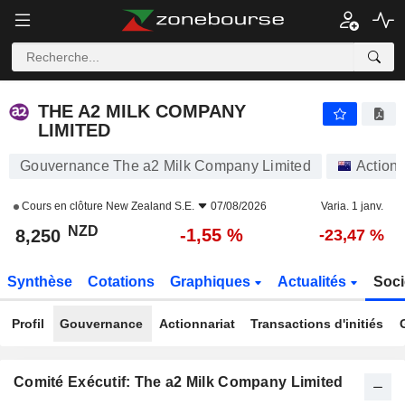
THE A2 MILK COMPANY LIMITED
8,250
$
-1,55 %
THE A2 MILK COMPANY
LIMITED
Gouvernance The a2 Milk Company Limited
Action
Cours en clôture
New Zealand S.E.
07/08/2026
Varia. 1 janv.
NZD
-1,55 %
8,250
-23,47 %
Synthèse
Cotations
Graphiques
Actualités
Soci
Profil
Gouvernance
Actionnariat
Transactions d'initiés
Comité Exécutif: The a2 Milk Company Limited