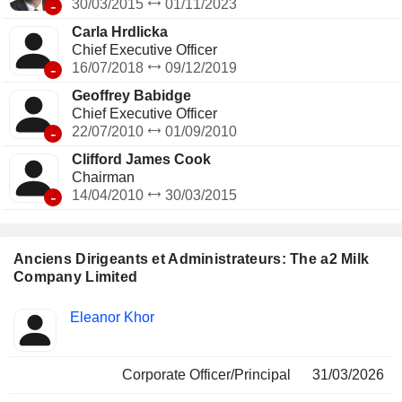
comprend la production de produits nutritionnels et
-
30/03/2015
01/11/2023
d’ingrédients pour a2MC et d’autres clients externes sur les
Carla Hrdlicka
marchés étrangers.
Chief Executive Officer
-
16/07/2018
09/12/2019
Geoffrey Babidge
Chief Executive Officer
-
22/07/2010
01/09/2010
Clifford James Cook
Chairman
-
14/04/2010
30/03/2015
Anciens Dirigeants et Administrateurs: The a2 Milk
Company Limited
Fonctions
Eleanor Khor
Insider
occupées
Corporate Officer/Principal
31/03/2026