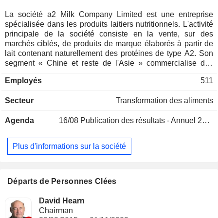
La société a2 Milk Company Limited est une entreprise
spécialisée dans les produits laitiers nutritionnels. L'activité
principale de la société consiste en la vente, sur des
marchés ciblés, de produits de marque élaborés à partir de
lait contenant naturellement des protéines de type A2. Son
segment « Chine et reste de l'Asie » commercialise des
préparations pour nourrissons (IMF) sous marques
Employés
511
chinoises et anglaises, du lait en poudre nature et enrichi,
du lait liquide et d'autres produits nutritionnels dans des
Secteur
Transformation des aliments
magasins physiques ainsi que par le biais de canaux de
commerce électronique nationaux et transfrontaliers. Son
Agenda
16/08
Publication des résultats - Annuel 2026
segment Australie et Nouvelle-Zélande comprend la vente
de laits infantiles en poudre (IMF) sous étiquette anglaise,
de laits en poudre nature et enrichis destinés aux enfants,
Plus d'informations sur la société
aux adultes et aux femmes enceintes par l’intermédiaire de
revendeurs et de canaux de vente au détail, ainsi que la
production et la vente de lait liquide via les canaux de vente
au détail en Australie et en Nouvelle-Zélande. Son segment
Départs de Personnes Clées
Amérique du Nord comprend la vente de lait liquide et de
laits infantiles en poudre (IMF) aux États-Unis d’Amérique et
David Hearn
de lait liquide au Canada. Son segment Mataura Valley Milk
Chairman