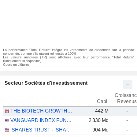
La performance "Total Return" intègre les versements de dividendes sur la période
concernée, comme s'ils étaient réinvestis à 100%.
Les valeurs annotées (TR) sont affichées avec leur performance "Total Return"
(uniquement si disponible)
Cours en clôtures
Secteur Sociétés d'investissement
Croissanc
Capi.
Revenus
THE BIOTECH GROWTH TRUST PLC
442 M
-
VANGUARD INDEX FUNDS - VANGUARD TOTAL STOCK MARKET ETF
2 330 Md
-
ISHARES TRUST - ISHARES CORE S&P 500 ETF
904 Md
-