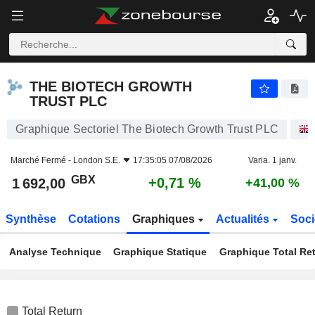
THE BIOTECH GROWTH TRUST PLC
1 692,00
p
+0,71 %
THE BIOTECH GROWTH
TRUST PLC
Graphique Sectoriel The Biotech Growth Trust PLC
Marché Fermé -
London S.E.
17:35:05 07/08/2026
Varia. 1 janv.
GBX
+0,71 %
1 692,00
+41,00 %
Synthèse
Cotations
Graphiques
Actualités
Soci
Analyse Technique
Graphique Statique
Graphique Total Re
Total Return