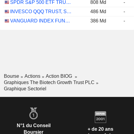
SPDR S&P 500 ETF TRUST
808 Md
-
INVESCO QQQ TRUST, SERIES 1
486 Md
-
VANGUARD INDEX FUNDS - VANGUARD GROWTH ETF
386 Md
-
Bourse
Actions
Action BIOG
Graphiques The Biotech Growth Trust PLC
Graphique Sectoriel
N°1 du Conseil
+ de 20 ans
Boursier