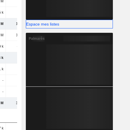
 M
884 k
1,25 M
1,56 M
 k
167 k
89,48 k
620 k
Espace mes listes
 M
1,81 M
3,08 M
4,12 M
 M
1,28 M
1,23 M
1,66 M
Palmarès
9 k
-318 k
-434 k
-525 k
 k
960 k
792 k
1,14 M
 k
468 k
467 k
420 k
-
-
-
-
-
-
-
-1
 M
3,24 M
4,33 M
5,68 M
 k
674 k
1,12 M
733 k