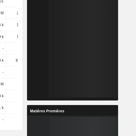
01
-0
-0
0
 M
2,35 M
2,21 M
2,31 M
 k
1,89 M
1,11 M
850 k
 k
1,51 M
1,38 M
-
-
3
3
3
3 k
85,45 k
141 k
82,24 k
-
-
-
-
 M
798 k
1,11 M
1,47 M
3 k
-
-
-
 k
804 k
839 k
1,25 M
Matières Premières
-
-
-
-