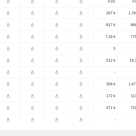
0,02
0,
267 k
1,78
-917 k
966
7,16 k
779
3
512 k
16,
-
356 k
1,47
172 k
11
471 k
731
-