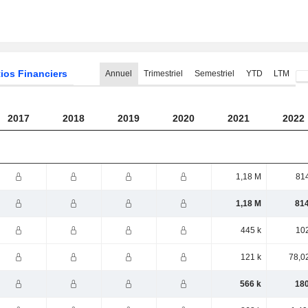
ios Financiers
Annuel
Trimestriel
Semestriel
YTD
LTM
2017
2018
2019
2020
2021
2022
1,18 M
814
1,18 M
814
445 k
102
121 k
78,0
566 k
180