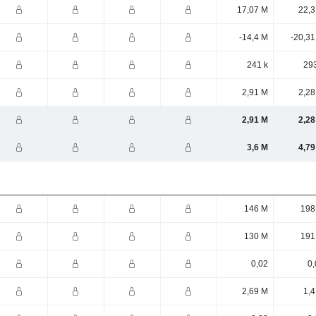
17,07 M
22,3
-14,4 M
-20,31
241 k
293
2,91 M
2,28
2,91 M
2,28
3,6 M
4,79
146 M
198
130 M
191
0,02
0,
2,69 M
1,4