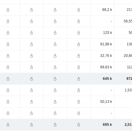
88,2 k
217
-
56,5
125 k
5
91,98 k
138
32,76 k
20,8
89,83 k
11
645 k
972
-
1,53
50,13 k
-
695 k
2,51