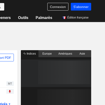
Connexion
S'abonner
eeners
Outils
Palmarès
Édition française
Indices
Europe
Amériques
Asie
ort PDF
MT
rivés