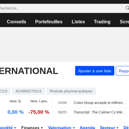
Conseils
Portefeuilles
Listes
Trading
Scr
TERNATIONAL
Ajouter à une liste
Rapp
CCO
AU0000275216
Produits pharmaceutiques
Varia. 5j.
Varia. 1 janv.
24/06
Coles Group accepte le référencement du nouveau produit à base de kava de Calmer Co International
0,00 %
-75,00 %
08/05
Transcript : The Calmer Co International Limited, Q3 2026 Earnings Call, May 07, 2026
Société
Finances
Valorisation
Agenda
Secteur
Dé