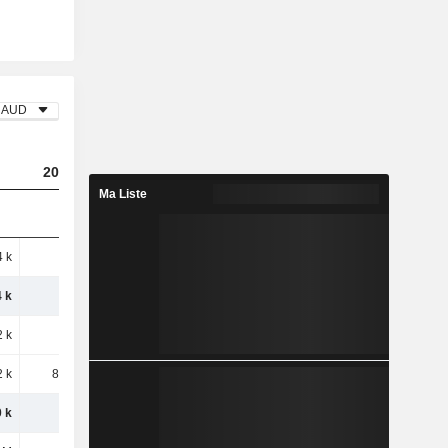
AUD
2023
2024
2025
Ma Liste
 k
462 k
1,1 M
1,46 M
 k
462 k
1,1 M
1,46 M
 k
208 k
562 k
469 k
2 k
88,33 k
73,7 k
16,43 k
 k
296 k
636 k
485 k