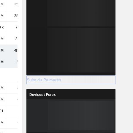
 M
25,39 M
28,77 M
34,97 M
 M
-25,56 M
-29,39 M
-33,38 M
 k
78,21 k
159 k
321 k
 M
-87,53 k
-467 k
1,9 M
 M
-87,53 k
-467 k
1,9 M
 M
3,24 M
4,33 M
5,68 M
Suite du Palmarès
 M
852 M
2,15 Md
3,01 Md
Devises / Forex
 M
445 M
1,49 Md
3,01 Md
01
-0
-0
0
 M
-555 k
-934 k
1,48 M