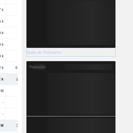
 k
223 k
547 k
571 k
5 k
220 k
448 k
515 k
0 k
974 k
-
-
 k
272 k
227 k
122 k
Suite du Palmarès
8 k
8,28 k
27,03 k
15,8 k
Palmarès
2 k
61,92 k
881 k
139 k
 k
2,43 M
3,25 M
2,1 M
 M
888 k
1,54 M
1,54 M
-
-
-
136 k
-
4,16 k
8,99 k
9,15 k
 M
3,32 M
4,8 M
3,78 M