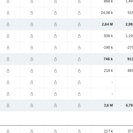
868 k
1,49
24,08 k
515
2,64 M
2,99
936 k
1,19
-190 k
-27
746 k
913
216 k
881
-
-
3,6 M
4,79
217 k
377