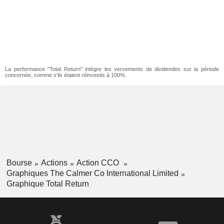
La performance "Total Return" intègre les versements de dividendes sur la période
concernée, comme s'ils étaient réinvestis à 100%.
Bourse
Actions
Action CCO
Graphiques The Calmer Co International Limited
Graphique Total Return