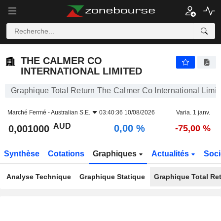
THE CALMER CO INTERNATIONAL LIMITED
0,001000
$
0,00 %
THE CALMER CO
INTERNATIONAL LIMITED
Graphique Total Return The Calmer Co International Limit
Marché Fermé -
Australian S.E.
03:40:36 10/08/2026
Varia. 1 janv.
AUD
0,00 %
0,001000
-75,00 %
Synthèse
Cotations
Graphiques
Actualités
Soci
Analyse Technique
Graphique Statique
Graphique Total Re