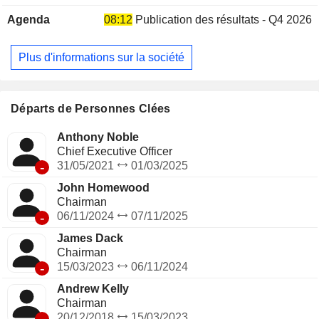
applications dans le domaine des boissons. Sa gamme de
Agenda
08:12
Publication des résultats - Q4 2026
produits comprend des poudres à boire, des shots de kava
naturels et aromatisés, des concentrés et des gélules,
commercialisés sous les marques Fiji Kava, Taki Mai et
Plus d'informations sur la société
Danodan Hempworks. Les marques Taki Mai et Fiji Kava se
concentrent sur l’expansion de la distribution du kava en tant
qu’alternative naturelle à l’alcool et aux somnifères et
anxiolytiques de synthèse. Sa marque Danodan propose
Départs de Personnes Clées
une gamme brevetée de teintures et de produits topiques
certifiés biologiques, vendus partout aux États-Unis et en
Anthony Noble
ligne pour favoriser la relaxation, le sommeil et la
Chief Executive Officer
récupération.
-
31/05/2021
01/03/2025
John Homewood
Chairman
-
06/11/2024
07/11/2025
James Dack
Chairman
-
15/03/2023
06/11/2024
Andrew Kelly
Chairman
-
20/12/2018
15/03/2023