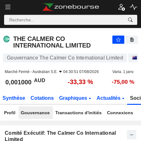
THE CALMER CO INTERNATIONAL LIMITED
0,001000
$
-33,33 %
THE CALMER CO
INTERNATIONAL LIMITED
Gouvernance The Calmer Co International Limited
Marché Fermé -
Australian S.E.
04:30:51 07/08/2026
Varia. 1 janv.
AUD
-33,33 %
0,001000
-75,00 %
Synthèse
Cotations
Graphiques
Actualités
Soci
Profil
Gouvernance
Transactions d'initiés
Connexions
Comité Exécutif: The Calmer Co International
Limited