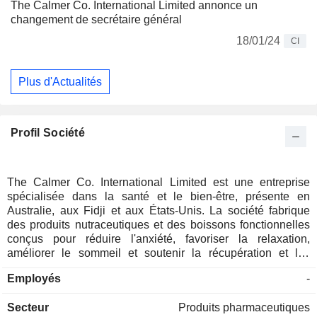
The Calmer Co. International Limited annonce un
changement de secrétaire général
18/01/24
CI
Plus d'Actualités
Profil Société
The Calmer Co. International Limited est une entreprise
spécialisée dans la santé et le bien-être, présente en
Australie, aux Fidji et aux États-Unis. La société fabrique
des produits nutraceutiques et des boissons fonctionnelles
conçus pour réduire l'anxiété, favoriser la relaxation,
améliorer le sommeil et soutenir la récupération et les
performances sportives. Elle travaille avec des agriculteurs
Employés
-
pour s'approvisionner en kava et en chanvre, qui sont
transformés en extraits actifs destinés à des produits
Secteur
Produits pharmaceutiques
nutraceutiques, à la vente interentreprises (B2B) et à des