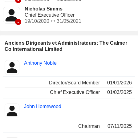
Nicholas Simms
Chief Executive Officer
-
19/10/2020
31/05/2021
Anciens Dirigeants et Administrateurs: The Calmer
Co International Limited
Fonctions
Anthony Noble
Insider
occupées
Director/Board Member
01/01/2026
Chief Executive Officer
01/03/2025
John Homewood
Chairman
07/11/2025