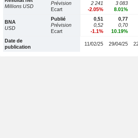
Résultat net
Prévision
2 241
3 083
Millions USD
Ecart
-2.05%
8.01%
Publié
0,51
0,77
BNA
Prévision
0,52
0,70
USD
Ecart
-1.1%
10.19%
Date de
11/02/25
29/04/25
2
publication