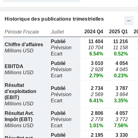
Historique des publications trimestrielles
2024 Q4
2025 Q1
2
Période Fiscale
Juillet
Publié
11 404
11 216
Chiffre d'affaires
Prévision
10 704
11 158
Millions USD
Ecart
6.54%
0.52%
Publié
3 010
4 054
EBITDA
Prévision
2 928
4 045
Millions USD
Ecart
2.79%
0.23%
Résultat
Publié
2 734
3 787
d'exploitation
Prévision
2 569
3 664
(EBIT)
Ecart
6.41%
3.35%
Millions USD
Résultat Avt.
Publié
2 806
4 057
Impôt (EBT)
Prévision
2 778
3 772
Millions USD
Ecart
1.01%
7.56%
Publié
2 195
3 330