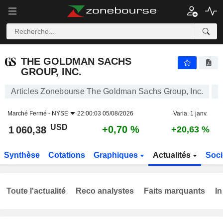
THE GOLDMAN SACHS GROUP, INC.
1 060,38
$
+0,70 %
THE GOLDMAN SACHS
GROUP, INC.
Articles Zonebourse The Goldman Sachs Group, Inc.
Marché Fermé -
NYSE
22:00:03 05/08/2026
Varia. 1 janv.
USD
+0,70 %
1 060,38
+20,63 %
Synthèse
Cotations
Graphiques
Actualités
Soci
Toute l'actualité
Reco analystes
Faits marquants
In