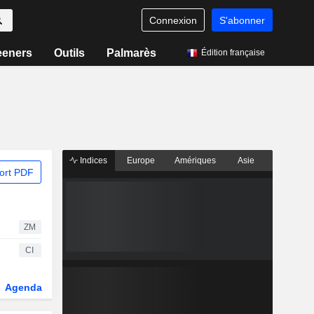
Connexion
S'abonner
eeners
Outils
Palmarès
Édition française
Indices
Europe
Amériques
Asie
ort PDF
ZM
CI
Agenda
Secteur
Dérivés
Fonds et ETFs