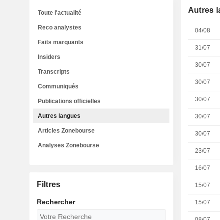
Autres 
Toute l'actualité
Reco analystes
04/08
Faits marquants
31/07
Insiders
30/07
Transcripts
30/07
Communiqués
30/07
Publications officielles
Autres langues
30/07
Articles Zonebourse
30/07
Analyses Zonebourse
23/07
16/07
Filtres
15/07
Rechercher
15/07
08/07