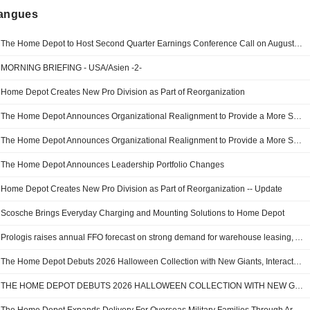
langues
The Home Depot to Host Second Quarter Earnings Conference Call on August 18
MORNING BRIEFING - USA/Asien -2-
Home Depot Creates New Pro Division as Part of Reorganization
The Home Depot Announces Organizational Realignment to Provide a More Seamless Customer Experience, Drive Growth and Capture Market Share
The Home Depot Announces Organizational Realignment to Provide a More Seamless Customer Experience, Drive Growth and Capture Market Share
The Home Depot Announces Leadership Portfolio Changes
Home Depot Creates New Pro Division as Part of Reorganization -- Update
Scosche Brings Everyday Charging and Mounting Solutions to Home Depot
Prologis raises annual FFO forecast on strong demand for warehouse leasing, AI infrastructure
The Home Depot Debuts 2026 Halloween Collection with New Giants, Interactive Tech and Fan Favorite Returns
THE HOME DEPOT DEBUTS 2026 HALLOWEEN COLLECTION WITH NEW GIANTS, INTERACTIVE TECH AND FAN FAVORITE RETURNS