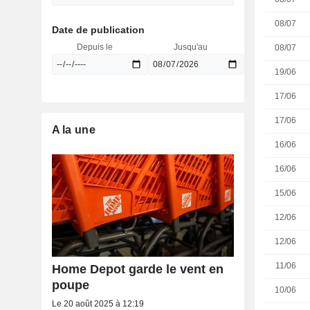
08/07
Date de publication
Depuis le
Jusqu'au
08/07
19/06
17/06
17/06
A la une
16/06
16/06
15/06
12/06
12/06
11/06
Home Depot garde le vent en
poupe
10/06
Le 20 août 2025 à 12:19