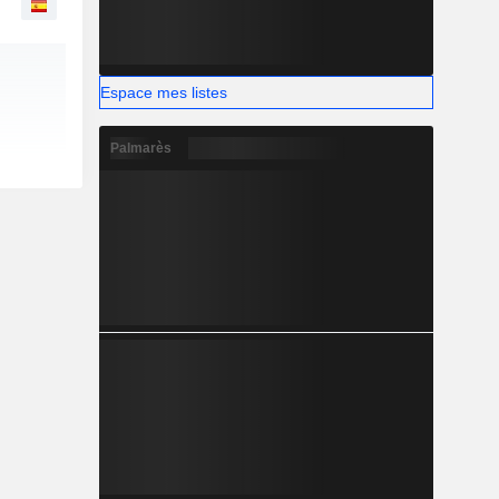
Espace mes listes
Palmarès