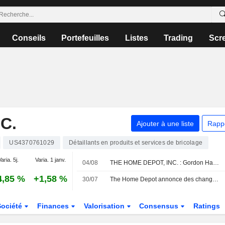
Conseils
Portefeuilles
Listes
Trading
Scr
C.
Ajouter à une liste
Rapp
US4370761029
Détaillants en produits et services de bricolage
aria. 5j.
Varia. 1 janv.
04/08
THE HOME DEPOT, INC. : Gordon Haskett confirme sa recommandation neutre
4,85 %
+1,58 %
30/07
The Home Depot annonce des changements au sein de sa direction
Société
Finances
Valorisation
Consensus
Ratings