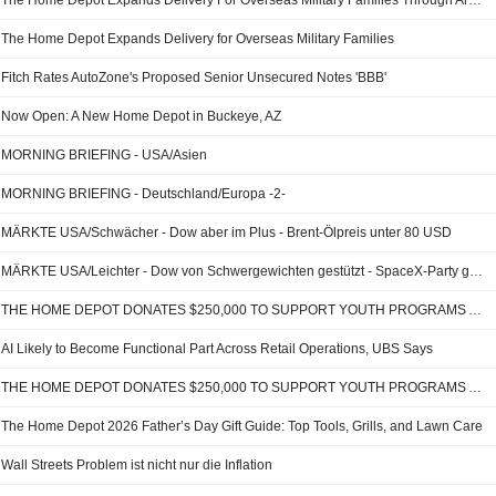
The Home Depot Expands Delivery For Overseas Military Families Through Army & Air Force Exchange Service And Navy Exchange Service Command
The Home Depot Expands Delivery for Overseas Military Families
Fitch Rates AutoZone's Proposed Senior Unsecured Notes 'BBB'
Now Open: A New Home Depot in Buckeye, AZ
MORNING BRIEFING - USA/Asien
MORNING BRIEFING - Deutschland/Europa -2-
MÄRKTE USA/Schwächer - Dow aber im Plus - Brent-Ölpreis unter 80 USD
MÄRKTE USA/Leichter - Dow von Schwergewichten gestützt - SpaceX-Party geht weiter
THE HOME DEPOT DONATES $250,000 TO SUPPORT YOUTH PROGRAMS ACROSS GREATER LOS ANGELES
AI Likely to Become Functional Part Across Retail Operations, UBS Says
THE HOME DEPOT DONATES $250,000 TO SUPPORT YOUTH PROGRAMS ACROSS GREATER LOS ANGELES AHEAD OF U.S. MEN'S NATIONAL TEAM'S WORLD CUP OPENER
The Home Depot 2026 Father’s Day Gift Guide: Top Tools, Grills, and Lawn Care
Wall Streets Problem ist nicht nur die Inflation