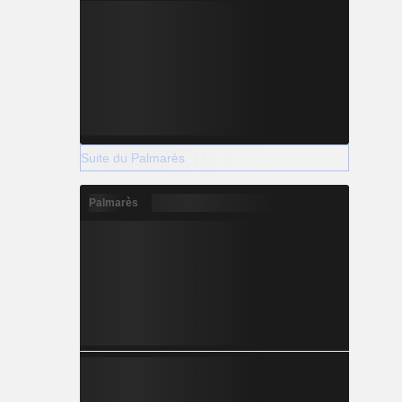
Suite du Palmarès
Palmarès