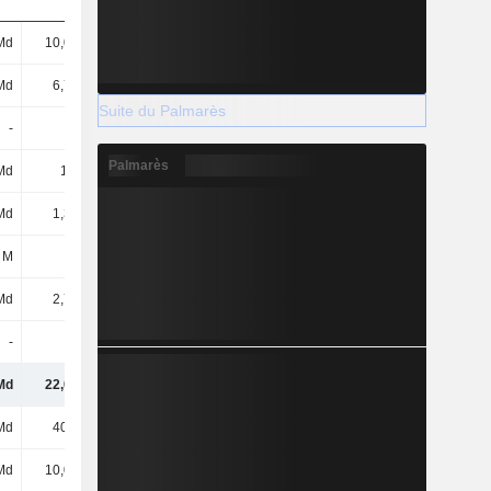
Md
10,04 Md
11,94 Md
11,49 Md
Md
6,77 Md
7,11 Md
7,4 Md
Suite du Palmarès
-
-
316 M
4,46 Md
Palmarès
Md
1,1 Md
4,31 Md
4,68 Md
Md
1,32 Md
1,55 Md
1,71 Md
 M
28 M
832 M
114 M
Md
2,76 Md
2,61 Md
2,58 Md
-
-
-
-
Md
22,02 Md
28,66 Md
32,42 Md
Md
40,6 Md
46,53 Md
44,22 Md
Md
10,08 Md
10,38 Md
10,84 Md