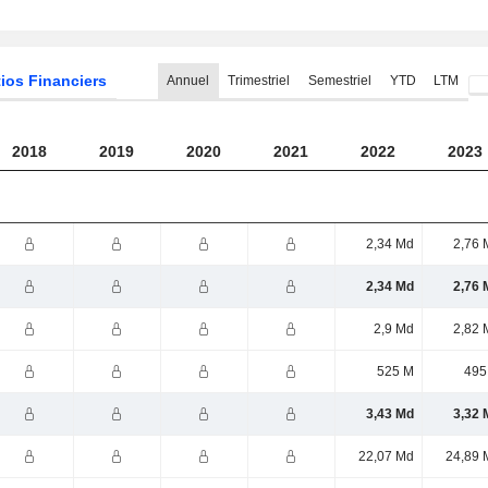
ios Financiers
Annuel
Trimestriel
Semestriel
YTD
LTM
2018
2019
2020
2021
2022
2023
2,34 Md
2,76 
2,34 Md
2,76 
2,9 Md
2,82 
525 M
495
3,43 Md
3,32 
22,07 Md
24,89 