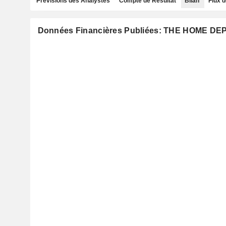
Prévisions des Analystes
Compte de Résultat
Bilan
Flux d
Données Financières Publiées: THE HOME DEP