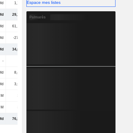
Espace mes listes
Md
1,71 Md
1,67 Md
1,59 Md
Md
29,78 Md
31,68 Md
34,39 Md
Palmarès
Md
61,14 Md
64,38 Md
68,67 Md
Md
-27,1 Md
-29,08 Md
-31,45 Md
Md
34,04 Md
35,29 Md
37,22 Md
-
-
-
-
Md
8,46 Md
19,48 Md
22,34 Md
Md
3,61 Md
8,98 Md
10,33 Md
 M
313 M
269 M
292 M
 M
343 M
415 M
514 M
Md
76,53 Md
96,12 Md
105 Md