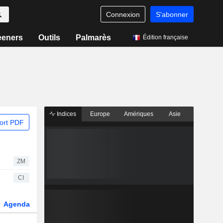
Connexion
S'abonner
eeners
Outils
Palmarès
Édition française
Indices
Europe
Amériques
Asie
ort PDF
ZM
CI
Agenda
Secteur
Dérivés
Fonds et ETFs