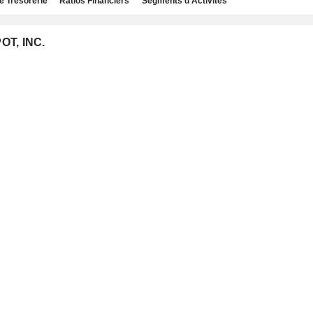
e Trésorerie
Ratios Financiers
Segments d'Activités
OT, INC.