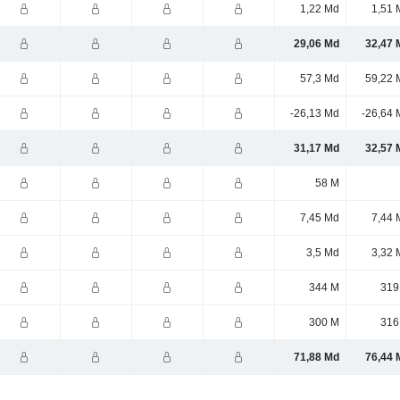
1,22 Md
1,51 
29,06 Md
32,47 
57,3 Md
59,22 
-26,13 Md
-26,64 
31,17 Md
32,57 
58 M
7,45 Md
7,44 
3,5 Md
3,32 
344 M
319
300 M
316
71,88 Md
76,44 