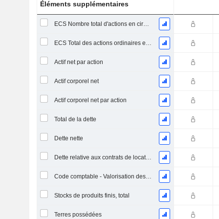
Éléments supplémentaires
ECS Nombre total d'actions en circulation à la date de dépôt
ECS Total des actions ordinaires en circulation
Actif net par action
Actif corporel net
Actif corporel net par action
Total de la dette
Dette nette
Dette relative aux contrats de location
Code comptable - Valorisation des stocks
Stocks de produits finis, total
Terres possédées