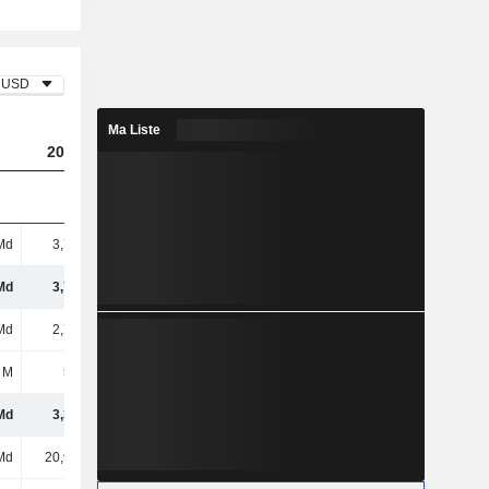
USD
Ma Liste
2024
2025
2026
Md
3,76 Md
1,66 Md
1,39 Md
Md
3,76 Md
1,66 Md
1,39 Md
Md
2,75 Md
4,32 Md
5,03 Md
 M
575 M
584 M
567 M
Md
3,33 Md
4,9 Md
5,6 Md
Md
20,98 Md
23,45 Md
25,82 Md