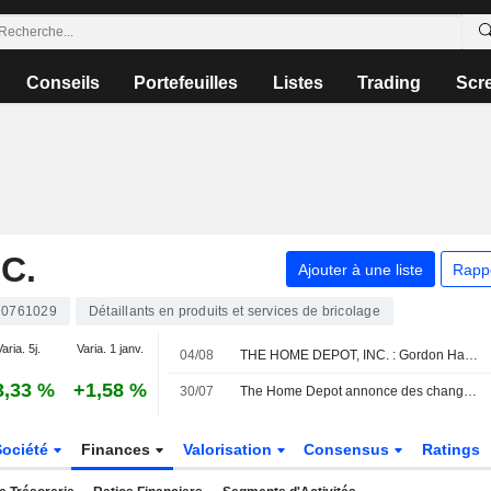
Conseils
Portefeuilles
Listes
Trading
Scr
C.
Ajouter à une liste
Rapp
0761029
Détaillants en produits et services de bricolage
aria. 5j.
Varia. 1 janv.
04/08
THE HOME DEPOT, INC. : Gordon Haskett confirme sa recommandation neutre
3,33 %
+1,58 %
30/07
The Home Depot annonce des changements au sein de sa direction
Société
Finances
Valorisation
Consensus
Ratings