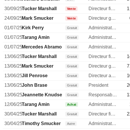
30/09/25
Tucker Marshall
Directeur financier
1
Vente
24/09/25
Mark Smucker
Directeur general
Vente
01/07/25
Kirk Perry
Administrateur
Gratuit
01/07/25
Tarang Amin
Administrateur
Gratuit
01/07/25
Mercedes Abramo
Administrateur
Gratuit
13/06/25
Tucker Marshall
Directeur financier
1
Gratuit
13/06/25
Mark Smucker
Directeur general
7
Gratuit
13/06/25
Jill Penrose
Directeur administratif
1
Gratuit
13/06/25
John Brase
President
2
Gratuit
13/06/25
Jeannette Knudsen
Responsable conformite
1
Gratuit
12/06/25
Tarang Amin
Administrateur
Achat
30/04/25
Tucker Marshall
Directeur financier
2
Gratuit
30/04/25
Timothy Smucker
Administrateur
Autre