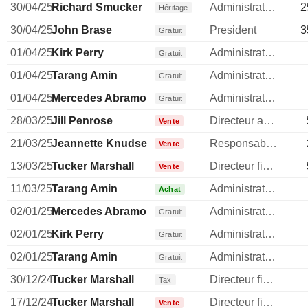
30/04/25
Richard Smucker
Administrateur
2
Héritage
30/04/25
John Brase
President
3
Gratuit
01/04/25
Kirk Perry
Administrateur
Gratuit
01/04/25
Tarang Amin
Administrateur
Gratuit
01/04/25
Mercedes Abramo
Administrateur
Gratuit
28/03/25
Jill Penrose
Directeur administratif
Vente
21/03/25
Jeannette Knudsen
Responsable conformite
Vente
13/03/25
Tucker Marshall
Directeur financier
Vente
11/03/25
Tarang Amin
Administrateur
Achat
02/01/25
Mercedes Abramo
Administrateur
Gratuit
02/01/25
Kirk Perry
Administrateur
Gratuit
02/01/25
Tarang Amin
Administrateur
Gratuit
30/12/24
Tucker Marshall
Directeur financier
Tax
17/12/24
Tucker Marshall
Directeur financier
Vente