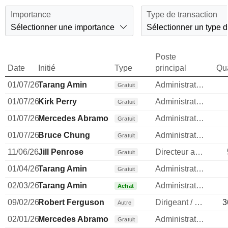
Importance
Type de transaction
Sélectionner une importance
Sélectionner un type d
Poste
Date
Initié
Type
principal
Qua
01/07/26
Tarang Amin
Administrateur
Gratuit
01/07/26
Kirk Perry
Administrateur
Gratuit
01/07/26
Mercedes Abramo
Administrateur
Gratuit
01/07/26
Bruce Chung
Administrateur
Gratuit
11/06/26
Jill Penrose
Directeur administratif
Gratuit
01/04/26
Tarang Amin
Administrateur
Gratuit
02/03/26
Tarang Amin
Administrateur
Achat
09/02/26
Robert Ferguson
Dirigeant / cadre principal
3
Autre
02/01/26
Mercedes Abramo
Administrateur
Gratuit