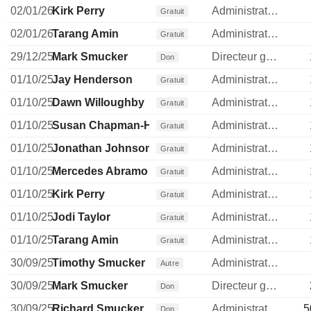
02/01/26
Kirk Perry
Administrateur
Gratuit
02/01/26
Tarang Amin
Administrateur
Gratuit
29/12/25
Mark Smucker
Directeur general
Don
01/10/25
Jay Henderson
Administrateur
Gratuit
01/10/25
Dawn Willoughby
Administrateur
Gratuit
01/10/25
Susan Chapman-Hughes
Administrateur
Gratuit
01/10/25
Jonathan Johnson
Administrateur
Gratuit
01/10/25
Mercedes Abramo
Administrateur
Gratuit
01/10/25
Kirk Perry
Administrateur
Gratuit
01/10/25
Jodi Taylor
Administrateur
Gratuit
01/10/25
Tarang Amin
Administrateur
Gratuit
30/09/25
Timothy Smucker
Administrateur
Autre
30/09/25
Mark Smucker
Directeur general
Don
30/09/25
Richard Smucker
Administrateur
5
Don