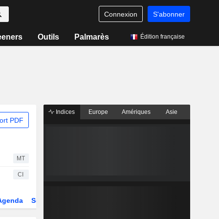
Connexion
S'abonner
eeners
Outils
Palmarès
Édition française
Indices
Europe
Amériques
Asie
ort PDF
MT
CI
Agenda
Secteur
Dérivés
Fonds et ETFs