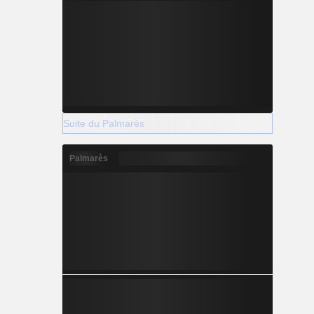
Suite du Palmarès
Palmarès