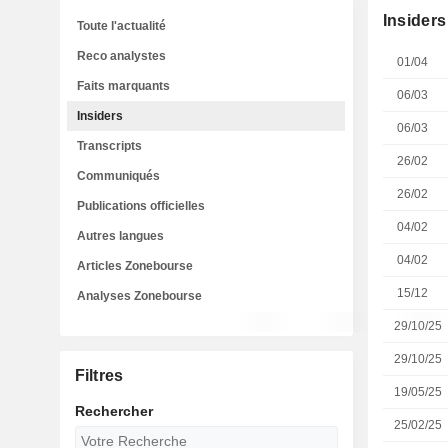
Insiders
Toute l'actualité
Reco analystes
01/04
Faits marquants
06/03
Insiders
06/03
Transcripts
26/02
Communiqués
26/02
Publications officielles
04/02
Autres langues
04/02
Articles Zonebourse
15/12
Analyses Zonebourse
29/10/25
29/10/25
Filtres
19/05/25
Rechercher
25/02/25