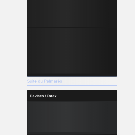
Suite du Palmarès
Devises / Forex