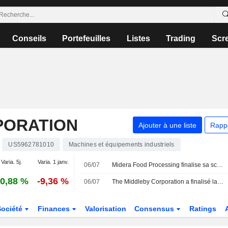
Conseils
Portefeuilles
Listes
Trading
Scr
PORATION
Ajouter à une liste
Rapp
US5962781010
Machines et équipements industriels
Varia. 5j.
Varia. 1 janv.
06/07
Midera Food Processing finalise sa scission d'avec Middleby
0,88 %
-9,36 %
06/07
The Middleby Corporation a finalisé la scission de Midera Food Processing, Inc. (NasdaqGS:MFP).
Société
Finances
Valorisation
Consensus
Ratings