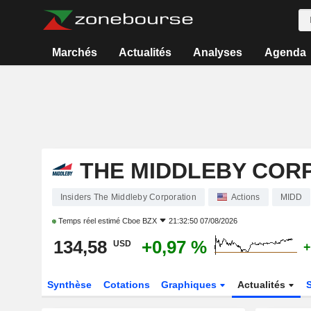
Marchés
Actualités
Analyses
Agenda
THE MIDDLEBY COR
Insiders The Middleby Corporation
Actions
MIDD
Temps réel estimé
Cboe BZX
21:32:50 07/08/2026
134,58
+0,97 %
USD
+
Synthèse
Cotations
Graphiques
Actualités