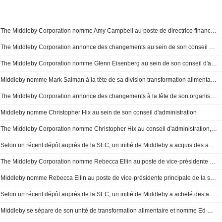
The Middleby Corporation nomme Amy Campbell au poste de directrice financière de sa division Food Processing en vue de sa scission en 2026
The Middleby Corporation annonce des changements au sein de son conseil d'administration et de ses comités, effectifs au 5 mars 2026
The Middleby Corporation nomme Glenn Eisenberg au sein de son conseil d'administration, avec effet au 1er mars 2026
Middleby nomme Mark Salman à la tête de sa division transformation alimentaire en tant que directeur général
The Middleby Corporation annonce des changements à la tête de son organisation
Middleby nomme Christopher Hix au sein de son conseil d'administration
The Middleby Corporation nomme Christopher Hix au conseil d'administration, à compter du 1er février 2026
Selon un récent dépôt auprès de la SEC, un initié de Middleby a acquis des actions d'une valeur de 14 996 481 dollars
The Middleby Corporation nomme Rebecca Ellin au poste de vice-présidente principale en stratégie investisseurs et développement corporate
Middleby nomme Rebecca Ellin au poste de vice-présidente principale de la stratégie investisseurs et du développement d'entreprise
Selon un récent dépôt auprès de la SEC, un initié de Middleby a acheté des actions pour une valeur de 7 665 034 dollars.
Middleby se sépare de son unité de transformation alimentaire et nomme Ed Garden au conseil d'administration