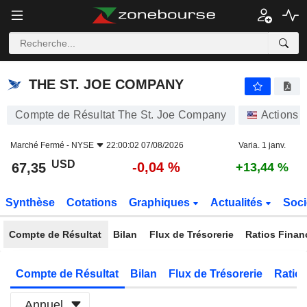
THE ST. JOE COMPANY
67,35
$
-0,04 %
THE ST. JOE COMPANY
Compte de Résultat The St. Joe Company
Actions
Marché Fermé -
NYSE
22:00:02 07/08/2026
Varia. 1 janv.
USD
-0,04 %
67,35
+13,44 %
Synthèse
Cotations
Graphiques
Actualités
Soci
Compte de Résultat
Bilan
Flux de Trésorerie
Ratios Finan
Compte de Résultat
Bilan
Flux de Trésorerie
Ratios
Annuel