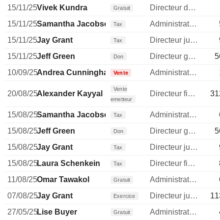
15/11/25
Vivek Kundra
Directeur des operations
Gratuit
15/11/25
Samantha Jacobson
Administrateur
Tax
15/11/25
Jay Grant
Directeur juridique
Tax
15/11/25
Jeff Green
Directeur general
5
Don
10/09/25
Andrea Cunningham
Administrateur
Vente
Vente
20/08/25
Alexander Kayyal
Directeur financier
31
emetteur
15/08/25
Samantha Jacobson
Administrateur
Tax
15/08/25
Jeff Green
Directeur general
5
Don
15/08/25
Jay Grant
Directeur juridique
Tax
15/08/25
Laura Schenkein
Directeur financier
Tax
11/08/25
Omar Tawakol
Administrateur
Gratuit
07/08/25
Jay Grant
Directeur juridique
11
Exercice
27/05/25
Lise Buyer
Administrateur
Gratuit