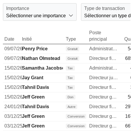
Importance
Type de transaction
Sélectionner une importance
Sélectionner un type d
Poste
Date
Initié
Type
principal
Qua
09/07/26
Penry Price
Administrateur
5
Gratuit
09/07/26
Nathan Olmstead
Directeur financier
68
Gratuit
15/02/26
Samantha Jacobson
Administrateur
Tax
15/02/26
Jay Grant
Directeur juridique
Tax
15/02/26
Tahnil Davis
Directeur financier
Tax
15/02/26
Jeff Green
Directeur general
5
Don
24/01/26
Tahnil Davis
Directeur financier
29
Autre
03/12/25
Jeff Green
Directeur general
16
Conversion
03/12/25
Jeff Green
Directeur general
66
Conversion