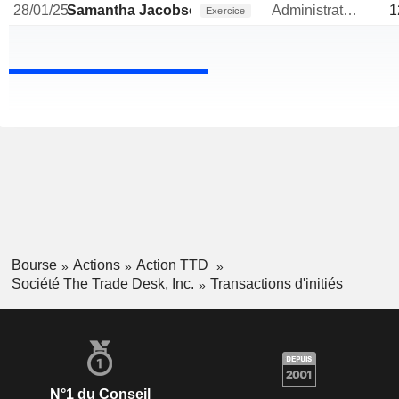
28/01/25
Samantha Jacobson
Administrateur
1
Exercice
Bourse
Actions
Action TTD
Société The Trade Desk, Inc.
Transactions d'initiés
N°1 du Conseil