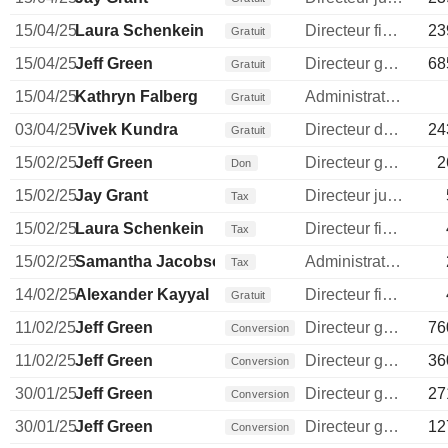
15/04/25
Laura Schenkein
Directeur financier
23
Gratuit
15/04/25
Jeff Green
Directeur general
68
Gratuit
15/04/25
Kathryn Falberg
Administrateur
Gratuit
03/04/25
Vivek Kundra
Directeur des operations
24
Gratuit
15/02/25
Jeff Green
Directeur general
2
Don
15/02/25
Jay Grant
Directeur juridique
Tax
15/02/25
Laura Schenkein
Directeur financier
Tax
15/02/25
Samantha Jacobson
Administrateur
Tax
14/02/25
Alexander Kayyal
Directeur financier
Gratuit
11/02/25
Jeff Green
Directeur general
76
Conversion
11/02/25
Jeff Green
Directeur general
36
Conversion
30/01/25
Jeff Green
Directeur general
27
Conversion
30/01/25
Jeff Green
Directeur general
12
Conversion