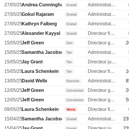
27/05/25
Andrea Cunningham
Administrateur
Gratuit
27/05/25
Gokul Rajaram
Administrateur
Gratuit
27/05/25
Kathryn Falberg
Administrateur
Gratuit
27/05/25
Alexander Kayyal
Directeur financier
Gratuit
15/05/25
Jeff Green
Directeur general
2
Don
15/05/25
Samantha Jacobson
Administrateur
Tax
15/05/25
Jay Grant
Directeur juridique
Tax
15/05/25
Laura Schenkein
Directeur financier
1
Tax
13/05/25
David Wells
Administrateur
8
Exercice
12/05/25
Jeff Green
Directeur general
2
Conversion
12/05/25
Jeff Green
Directeur general
5
Conversion
09/05/25
Laura Schenkein
Directeur financier
Vente
15/04/25
Samantha Jacobson
Administrateur
23
Gratuit
15/04/25
Jay Grant
Directeur juridique
23
Gratuit