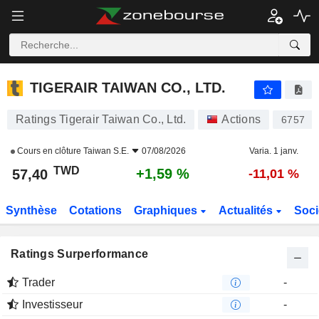
TIGERAIR TAIWAN CO., LTD.
57,40
NT$
+1,59 %
TIGERAIR TAIWAN CO., LTD.
Ratings Tigerair Taiwan Co., Ltd.
Actions
6757
Cours en clôture
Taiwan S.E.
07/08/2026
Varia. 1 janv.
TWD
+1,59 %
57,40
-11,01 %
Synthèse
Cotations
Graphiques
Actualités
Soci
Ratings Surperformance
Trader
-
Investisseur
-