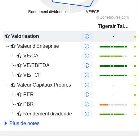
Tigerair Taiwan Co., Ltd.
Valorisation
-
Valeur d'Entreprise
VE/CA
VE/EBITDA
VE/FCF
Valeur Capitaux Propres
-
PER
-
PBR
Rendement dividende
Plus de notes