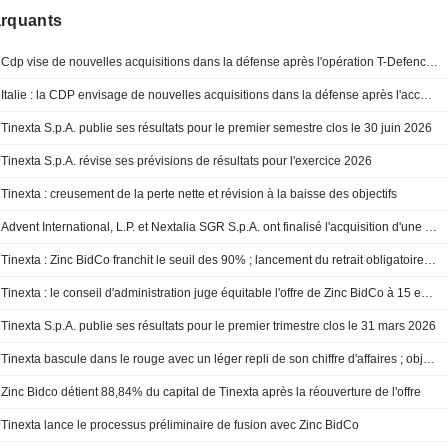
arquants
Cdp vise de nouvelles acquisitions dans la défense après l'opération T-Defence - sources
Italie : la CDP envisage de nouvelles acquisitions dans la défense après l'accord sur T-Defence, selon des sources
Tinexta S.p.A. publie ses résultats pour le premier semestre clos le 30 juin 2026
Tinexta S.p.A. révise ses prévisions de résultats pour l'exercice 2026
Tinexta : creusement de la perte nette et révision à la baisse des objectifs
Advent International, L.P. et Nextalia SGR S.p.A. ont finalisé l'acquisition d'une participation supplémentaire de 10,01 % dans Tinexta S.p.A. (BIT:TNXT).
Tinexta : Zinc BidCo franchit le seuil des 90% ; lancement du retrait obligatoire et de la radiation de la cote
Tinexta : le conseil d'administration juge équitable l'offre de Zinc BidCo à 15 euros
Tinexta S.p.A. publie ses résultats pour le premier trimestre clos le 31 mars 2026
Tinexta bascule dans le rouge avec un léger repli de son chiffre d'affaires ; objectifs confirmés
Zinc Bidco détient 88,84% du capital de Tinexta après la réouverture de l'offre
Tinexta lance le processus préliminaire de fusion avec Zinc BidCo