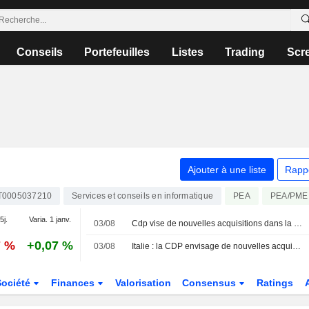
Conseils
Portefeuilles
Listes
Trading
Scr
Ajouter à une liste
Rapp
T0005037210
Services et conseils en informatique
PEA
PEA/PME
5j.
Varia. 1 janv.
03/08
Cdp vise de nouvelles acquisitions dans la défense après l'opération T-Defence - sources
7 %
+0,07 %
03/08
Italie : la CDP envisage de nouvelles acquisitions dans la défense après l'accord sur T-Defence, selon des sources
Société
Finances
Valorisation
Consensus
Ratings