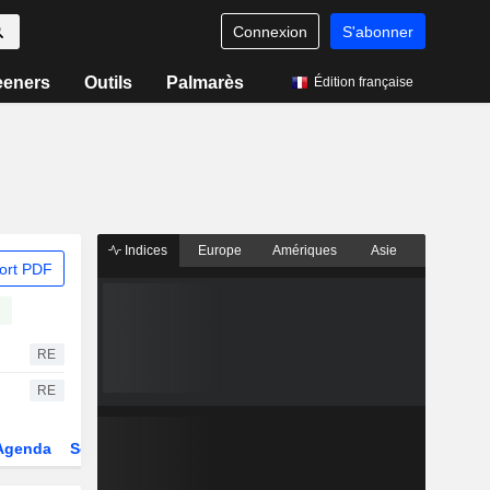
Connexion
S'abonner
eeners
Outils
Palmarès
Édition française
Indices
Europe
Amériques
Asie
ort PDF
RE
RE
Agenda
Secteur
Dérivés