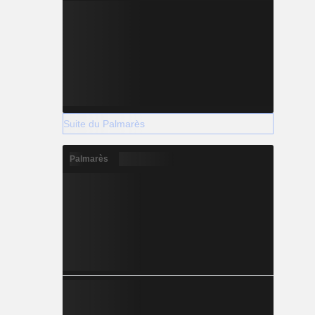
Suite du Palmarès
Palmarès