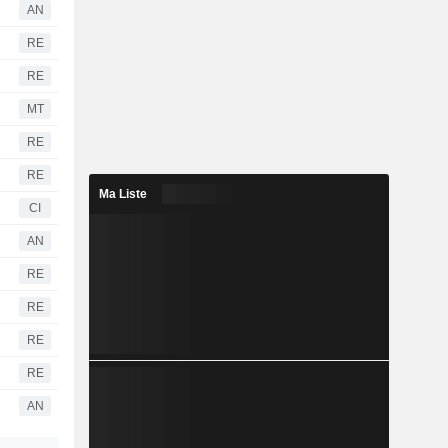
AN
RE
RE
MT
RE
RE
Ma Liste
CI
AN
RE
RE
RE
RE
AN