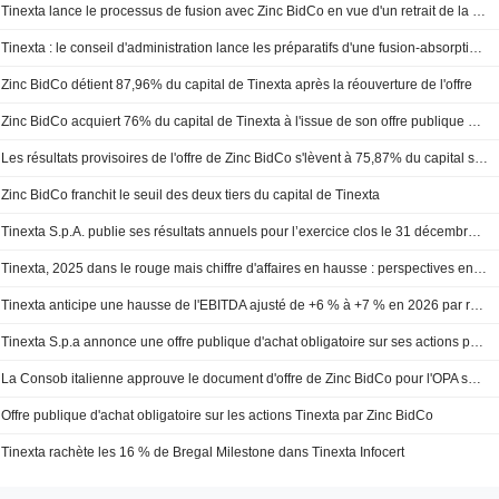
Tinexta lance le processus de fusion avec Zinc BidCo en vue d'un retrait de la cote à Milan
Tinexta : le conseil d'administration lance les préparatifs d'une fusion-absorption par Zinc BidCo
Zinc BidCo détient 87,96% du capital de Tinexta après la réouverture de l'offre
Zinc BidCo acquiert 76% du capital de Tinexta à l'issue de son offre publique d'achat obligatoire
Les résultats provisoires de l'offre de Zinc BidCo s'lèvent à 75,87% du capital social de Tinexta
Zinc BidCo franchit le seuil des deux tiers du capital de Tinexta
Tinexta S.p.A. publie ses résultats annuels pour l’exercice clos le 31 décembre 2025
Tinexta, 2025 dans le rouge mais chiffre d'affaires en hausse : perspectives en progression
Tinexta anticipe une hausse de l'EBITDA ajusté de +6 % à +7 % en 2026 par rapport à 2025
Tinexta S.p.a annonce une offre publique d'achat obligatoire sur ses actions par Zinc BidCo
La Consob italienne approuve le document d'offre de Zinc BidCo pour l'OPA sur Tinexta
Offre publique d'achat obligatoire sur les actions Tinexta par Zinc BidCo
Tinexta rachète les 16 % de Bregal Milestone dans Tinexta Infocert