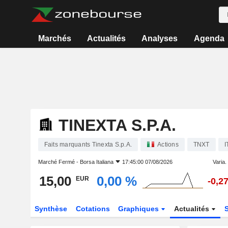
Marchés
Actualités
Analyses
Agenda
TINEXTA S.P.A.
Faits marquants Tinexta S.p.A.
Actions
TNXT
I
Marché Fermé -
Borsa Italiana
17:45:00 07/08/2026
Varia. 
15,00
0,00 %
EUR
-0,2
Synthèse
Cotations
Graphiques
Actualités