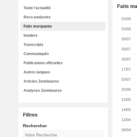
Faits m
Toute l'actualité
Reco analystes
03/08
Faits marquants
03/08
Insiders
30/07
Transcripts
30/07
Communiqués
30/07
Publications officielles
17/07
Autres langues
03/07
Articles Zonebourse
25/06
Analyses Zonebourse
15/05
14/05
Filtres
13/04
Rechercher
08/04