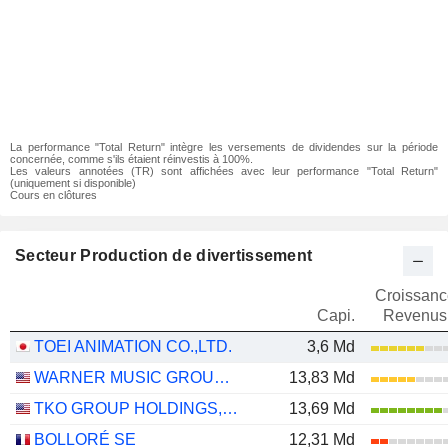
La performance "Total Return" intègre les versements de dividendes sur la période
concernée, comme s'ils étaient réinvestis à 100%.
Les valeurs annotées (TR) sont affichées avec leur performance "Total Return"
(uniquement si disponible)
Cours en clôtures
Secteur Production de divertissement
Croissanc
Capi.
Revenus
TOEI ANIMATION CO.,LTD.
3,6 Md
WARNER MUSIC GROUP CORP.
13,83 Md
TKO GROUP HOLDINGS, INC.
13,69 Md
BOLLORÉ SE
12,31 Md