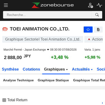
TOEI ANIMATION CO.,LTD.
2 888,00
¥
+3,48 %
TOEI ANIMATION CO.,LTD.
Graphique Sectoriel Toei Animation Co.,Ltd.
Actions
Marché Fermé -
Japan Exchange
08:30:00 07/08/2026
Varia. 1 janv.
JPY
+3,48 %
2 888,00
+5,98 %
Synthèse
Cotations
Graphiques
Actualités
Soci
Analyse Technique
Graphique Statique
Graphique Total Re
Total Return