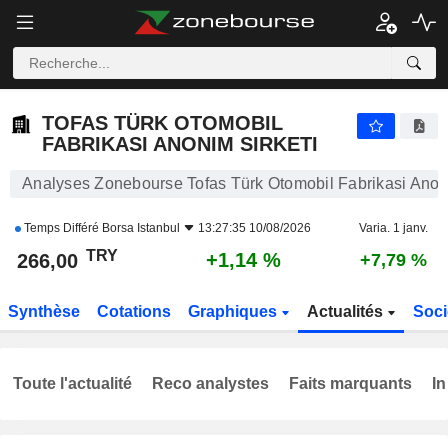
TOFAS TÜRK OTOMOBIL FABRIKASI ANONIM SIRKETI
266,25
₺
+1,24 %
TOFAS TÜRK OTOMOBIL
FABRIKASI ANONIM SIRKETI
Analyses Zonebourse Tofas Türk Otomobil Fabrikasi Anoni
Temps Différé
Borsa Istanbul
13:27:35 10/08/2026
Varia. 1 janv.
TRY
+1,14 %
266,00
+7,79 %
Synthèse
Cotations
Graphiques
Actualités
Soci
Toute l'actualité
Reco analystes
Faits marquants
In