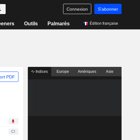
Connexion
S'abonner
eeners
Outils
Palmarès
Édition française
Indices
Europe
Amériques
Asie
ort PDF
CI