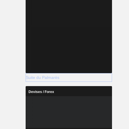
Suite du Palmarès
Devises / Forex