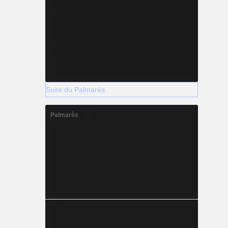
Suite du Palmarès
Palmarès