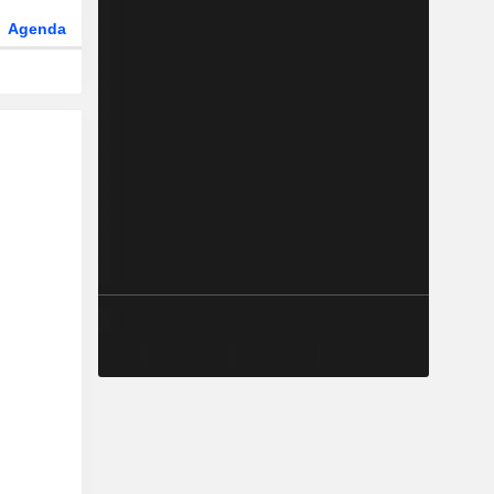
Agenda
Secteur
Dérivés
Fonds et ETFs