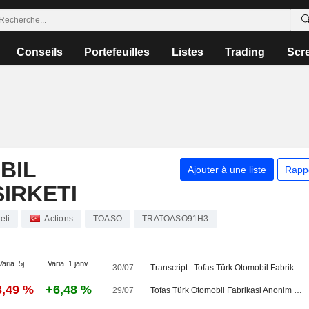
Conseils
Portefeuilles
Listes
Trading
Scr
BIL
Ajouter à une liste
Rapp
SIRKETI
eti
Actions
TOASO
TRATOASO91H3
Varia. 5j.
Varia. 1 janv.
30/07
Transcript : Tofas Türk Otomobil Fabrikasi Anonim Sirketi, H1 2026 Earnings Call, Jul 30, 2026
3,49 %
+6,48 %
29/07
Tofas Türk Otomobil Fabrikasi Anonim Sirketi publie ses résultats pour le deuxième trimestre et le premier semestre clos le 30 juin 2026