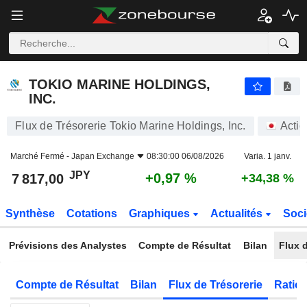
TOKIO MARINE HOLDINGS, INC.
7 817,00
¥
+0,97 %
TOKIO MARINE HOLDINGS,
INC.
Flux de Trésorerie Tokio Marine Holdings, Inc.
Actio
Marché Fermé -
Japan Exchange
08:30:00 06/08/2026
Varia. 1 janv.
JPY
+0,97 %
7 817,00
+34,38 %
Synthèse
Cotations
Graphiques
Actualités
Soci
Prévisions des Analystes
Compte de Résultat
Bilan
Flux d
Compte de Résultat
Bilan
Flux de Trésorerie
Ratios