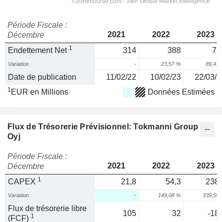
Période Fiscale :
2021
2022
2023
Décembre
1
Endettement Net
314
388
73
Variation
-
23,57 %
89,43
Date de publication
11/02/22
10/02/23
22/03/2
1
EUR en Millions
Données Estimées
Flux de Trésorerie Prévisionnel: Tokmanni Group
Oyj
Période Fiscale :
2021
2022
2023
Décembre
1
CAPEX
21,8
54,3
238,
Variation
-
149,08 %
339,59
Flux de trésorerie libre
105
32
-18,
1
(FCF)