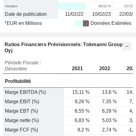
Variation
-
-69,52 %
-157,81
Date de publication
11/02/22
10/02/23
22/03/2
1
EUR en Millions
Données Estimées
Ratios Financiers Prévisionnels: Tokmanni Group
Oyj
Période Fiscale :
2021
2022
202
Décembre
Profitabilité
Marge EBITDA (%)
15,11 %
13,6 %
14,
Marge EBIT (%)
9,26 %
7,35 %
7,
Marge EBT (%)
8,55 %
6,28 %
4,
Marge nette (%)
6,83 %
5,03 %
3,
Marge FCF (%)
9,2 %
2,74 %
-1,