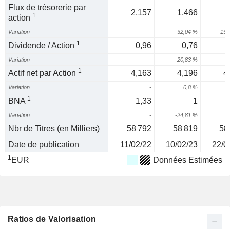
Flux de trésorerie par
2,157
1,466
1
action
Variation
-
-32,04 %
155
1
Dividende / Action
0,96
0,76
Variation
-
-20,83 %
1
Actif net par Action
4,163
4,196
4
Variation
-
0,8 %
8
1
BNA
1,33
1
Variation
-
-24,81 %
Nbr de Titres (en Milliers)
58 792
58 819
58
Date de publication
11/02/22
10/02/23
22/0
1
EUR
Données Estimées
Ratios de Valorisation