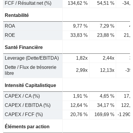
FCF / Résultat net (%)
134,62 %
54,51 %
-34,
Rentabilité
ROA
9,77 %
7,29 %
4
ROE
33,83 %
23,88 %
21,
Santé Financière
Leverage (Dette/EBITDA)
1,82x
2,44x
3
Dette / Flux de trésorerie
2,99x
12,13x
-39
libre
Intensité Capitalistique
CAPEX / CA (%)
1,91 %
4,65 %
17,
CAPEX / EBITDA (%)
12,64 %
34,17 %
122,
CAPEX / FCF (%)
20,76 %
169,69 %
-1 290
Éléments par action