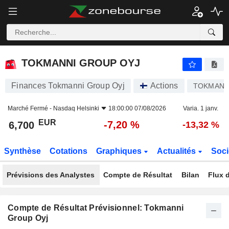
TOKMANNI GROUP OYJ
6,700
€
-7,20 %
TOKMANNI GROUP OYJ
Finances Tokmanni Group Oyj
Actions
TOKMAN
Marché Fermé -
Nasdaq Helsinki
18:00:00 07/08/2026
Varia. 1 janv.
EUR
-7,20 %
6,700
-13,32 %
Synthèse
Cotations
Graphiques
Actualités
Soci
Prévisions des Analystes
Compte de Résultat
Bilan
Flux d
Compte de Résultat Prévisionnel: Tokmanni
Group Oyj