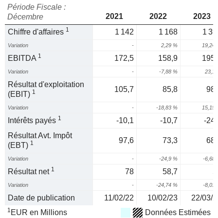
Période Fiscale :
2021
2022
2023
Décembre
1
Chiffre d'affaires
1 142
1 168
1 39
Variation
-
2,29 %
19,24
1
EBITDA
172,5
158,9
195,
Variation
-
-7,88 %
23,1
Résultat d'exploitation
105,7
85,8
98,
1
(EBIT)
Variation
-
-18,83 %
15,15
1
Intérêts payés
-10,1
-10,7
-24,
Résultat Avt. Impôt
97,6
73,3
68,
1
(EBT)
Variation
-
-24,9 %
-6,68
1
Résultat net
78
58,7
5
Variation
-
-24,74 %
-8,01
Date de publication
11/02/22
10/02/23
22/03/2
1
EUR en Millions
Données Estimées