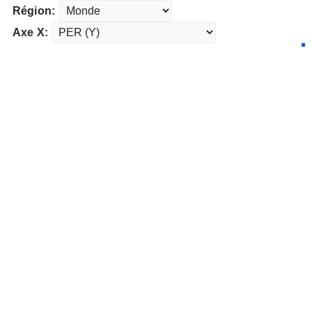
Région:
Axe X: