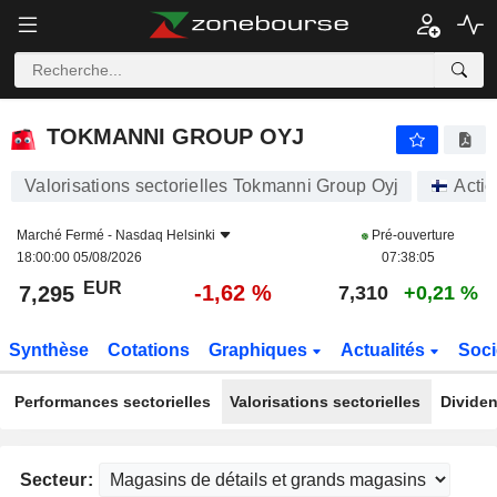
TOKMANNI GROUP OYJ
7,295
€
-1,62 %
TOKMANNI GROUP OYJ
Valorisations sectorielles Tokmanni Group Oyj
Acti
Marché Fermé -
Nasdaq Helsinki
Pré-ouverture
18:00:00 05/08/2026
07:38:05
EUR
-1,62 %
7,295
7,310
+0,21 %
Synthèse
Cotations
Graphiques
Actualités
Soci
Performances sectorielles
Valorisations sectorielles
Dividen
Secteur: