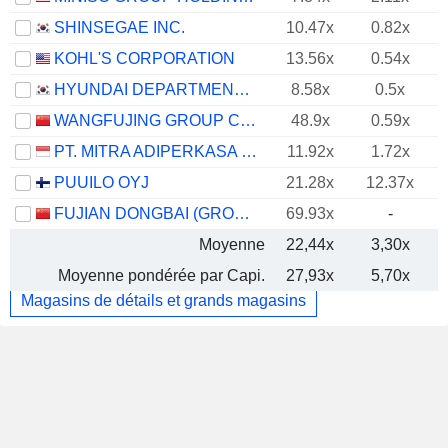
SHINSEGAE INC.
10.47x
0.82x
KOHL'S CORPORATION
13.56x
0.54x
HYUNDAI DEPARTMENT STORE CO. LTD.
8.58x
0.5x
WANGFUJING GROUP CO., LTD.
48.9x
0.59x
PT. MITRA ADIPERKASA TBK
11.92x
1.72x
PUUILO OYJ
21.28x
12.37x
FUJIAN DONGBAI (GROUP) CO.,LTD.
69.93x
-
Moyenne
22,44x
3,30x
Moyenne pondérée par Capi.
27,93x
5,70x
Magasins de détails et grands magasins