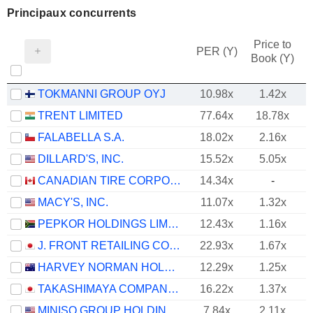
Principaux concurrents
Price to
PER (Y)
Book (Y)
TOKMANNI GROUP OYJ
10.98x
1.42x
TRENT LIMITED
77.64x
18.78x
FALABELLA S.A.
18.02x
2.16x
DILLARD'S, INC.
15.52x
5.05x
CANADIAN TIRE CORPORATION, LIMITED
14.34x
-
MACY'S, INC.
11.07x
1.32x
PEPKOR HOLDINGS LIMITED
12.43x
1.16x
J. FRONT RETAILING CO., LTD.
22.93x
1.67x
HARVEY NORMAN HOLDINGS LIMITED
12.29x
1.25x
TAKASHIMAYA COMPANY, LIMITED
16.22x
1.37x
MINISO GROUP HOLDING LIMITED
7.84x
2.11x