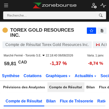
TOREX GOLD RESOURCES INC.
59,81
$
-1,37 %
TOREX GOLD RESOURCES
INC.
Compte de Résultat Torex Gold Resources Inc.
Acti
Marché Fermé -
Toronto S.E.
22:18:40 06/08/2026
Varia. 1 janv.
CAD
-1,37 %
59,81
-8,74 %
Synthèse
Cotations
Graphiques
Actualités
Soci
Prévisions des Analystes
Compte de Résultat
Bilan
Flux d
Compte de Résultat
Bilan
Flux de Trésorerie
Ratios