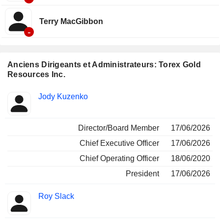
Terry MacGibbon
-
Anciens Dirigeants et Administrateurs: Torex Gold
Resources Inc.
Fonctions
Jody Kuzenko
Insider
occupées
Director/Board Member
17/06/2026
Chief Executive Officer
17/06/2026
Chief Operating Officer
18/06/2020
President
17/06/2026
Roy Slack