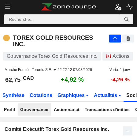
TOREX GOLD RESOURCES INC.
62,75
$
+4,92 %
TOREX GOLD RESOURCES
INC.
Gouvernance Torex Gold Resources Inc.
Actions
Marché Fermé -
Toronto S.E.
22:22:12 07/08/2026
Varia. 1 janv.
CAD
+4,92 %
62,75
-4,26 %
Synthèse
Cotations
Graphiques
Actualités
Soci
Profil
Gouvernance
Actionnariat
Transactions d'initiés
Comité Exécutif: Torex Gold Resources Inc.