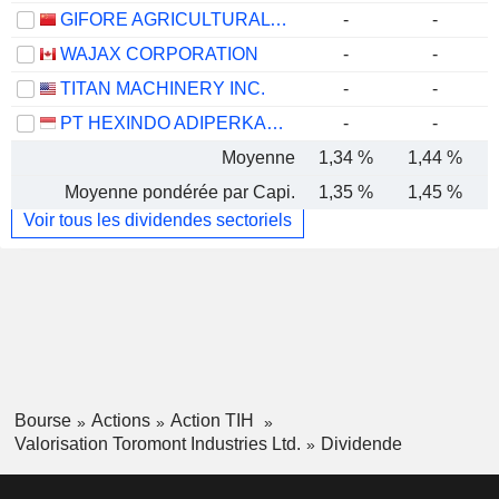
GIFORE AGRICULTURAL SCIENCE & TECHNOLOGY SERVICE CO.,LTD
-
-
WAJAX CORPORATION
-
-
TITAN MACHINERY INC.
-
-
PT HEXINDO ADIPERKASA TBK
-
-
Moyenne
1,34 %
1,44 %
Moyenne pondérée par Capi.
1,35 %
1,45 %
Voir tous les dividendes sectoriels
Bourse
Actions
Action TIH
Valorisation Toromont Industries Ltd.
Dividende