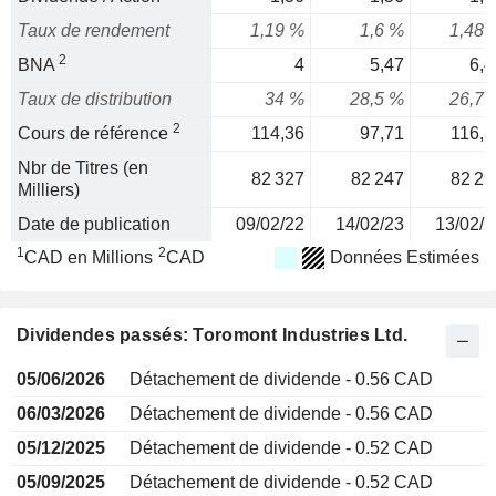
Taux de rendement
1,19 %
1,6 %
1,48 
2
BNA
4
5,47
6,4
Taux de distribution
34 %
28,5 %
26,7 
2
Cours de référence
114,36
97,71
116,1
Nbr de Titres (en
82 327
82 247
82 29
Milliers)
Date de publication
09/02/22
14/02/23
13/02/2
1
2
CAD en Millions
CAD
Données Estimées
Dividendes passés: Toromont Industries Ltd.
05/06/2026
Détachement de dividende - 0.56 CAD
06/03/2026
Détachement de dividende - 0.56 CAD
05/12/2025
Détachement de dividende - 0.52 CAD
05/09/2025
Détachement de dividende - 0.52 CAD