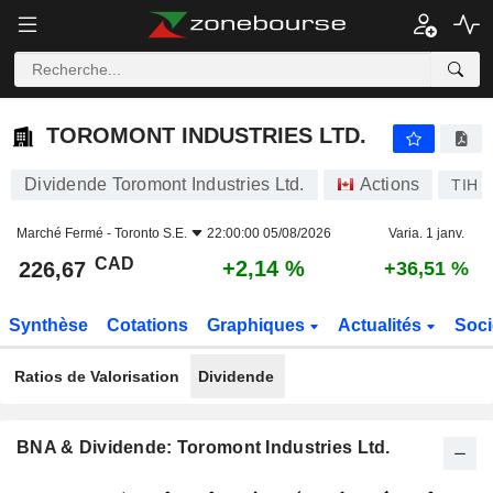
TOROMONT INDUSTRIES LTD.
226,67
$
+2,14 %
TOROMONT INDUSTRIES LTD.
Dividende Toromont Industries Ltd.
Actions
TIH
Marché Fermé -
Toronto S.E.
22:00:00 05/08/2026
Varia. 1 janv.
CAD
+2,14 %
226,67
+36,51 %
Synthèse
Cotations
Graphiques
Actualités
Soci
Ratios de Valorisation
Dividende
BNA & Dividende: Toromont Industries Ltd.