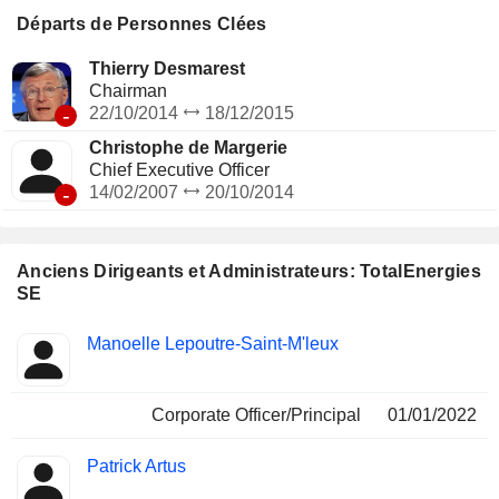
(2,8%) : 2,5 millions de barils équivalent pétrole produits par
Départs de Personnes Clées
jour en 2025 ; - autres (0,1%). La répartition géographique
du CA est la suivante : France (22,8%), Europe (45%),
Thierry Desmarest
Afrique (10%), Amérique du Nord (7,2%) et autres (15%).
Chairman
-
22/10/2014
18/12/2015
Christophe de Margerie
Chief Executive Officer
-
14/02/2007
20/10/2014
Anciens Dirigeants et Administrateurs: TotalEnergies
SE
Fonctions
Manoelle Lepoutre-Saint-M'leux
Insider
occupées
Corporate Officer/Principal
01/01/2022
Patrick Artus