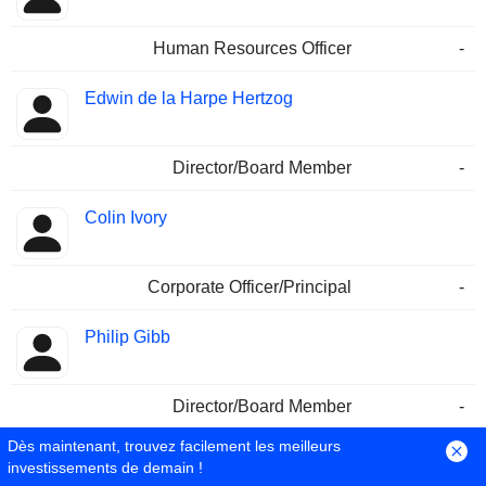
Human Resources Officer
-
Edwin de la Harpe Hertzog
Director/Board Member
-
Colin Ivory
Corporate Officer/Principal
-
Philip Gibb
Director/Board Member
-
Dès maintenant, trouvez facilement les meilleurs
Vincent Yves Francois Méary
investissements de demain !