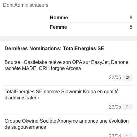
Dont Administrateurs
Homme
9
Femme
5
Dernières Nominations: TotalEnergies SE
Bourse : Castlelake relève son OPA sur EasyJet, Danone
rachète MADE, CRH lorgne Arcosa
22/06
TotalEnergies SE nomme Slawomir Krupa en qualité
d'administrateur
29/05
CI
Groupe Okwind Société Anonyme annonce une évolution
de sa gouvernance
23/04
CI