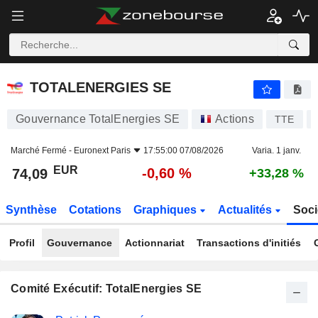
TOTALENERGIES SE
74,09
€
-0,60 %
TOTALENERGIES SE
Gouvernance TotalEnergies SE
Actions
TTE
Marché Fermé -
Euronext Paris
17:55:00 07/08/2026
Varia. 1 janv.
EUR
-0,60 %
74,09
+33,28 %
Synthèse
Cotations
Graphiques
Actualités
Soci
Profil
Gouvernance
Actionnariat
Transactions d'initiés
Comité Exécutif: TotalEnergies SE
Fonctions