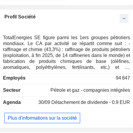
Profil Société
TotalEnergies SE figure parmi les 1ers groupes pétroliers
mondiaux. Le CA par activité se répartit comme suit : -
raffinage et chimie (43,3%) : raffinage de produits pétroliers
(exploitation, à fin 2025, de 14 raffineries dans le monde) et
fabrication de produits chimiques de base (oléfines,
aromatiques, polyéthylènes, fertilisants, etc.) et de
spécialités (caoutchouc, résines, adhésifs, etc.). En outre, le
Employés
94 847
groupe mène des activités de négoce et de transport
maritime de pétrole brut et de produits pétroliers ; -
Secteur
Pétrole et gaz - compagnies intégrées
distribution de produits pétroliers (39,1%) : exploitation, à fin
2025, de 12 775 stations-service dans le monde ; -
Agenda
30/09
Détachement de dividende - 0.9 EUR
génération d'électricité (9,7%) : à partir de centrales à gaz à
cycle combiné et d'énergies renouvelables ; - production,
négoce, transport et distribution de gaz (5%) : notamment
Plus d'informations sur la société
gaz naturel liquéfié (43,9 millions de tonnes vendus en
2025), gaz naturel, biogaz, hydrogène, gaz de pétrole
liquéfié, etc. - exploration et production d'hydrocarbures