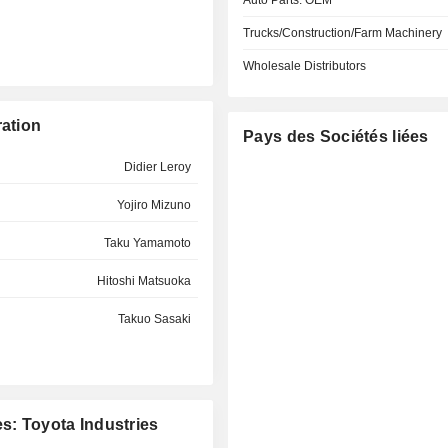
Auto Parts: OEM
Trucks/Construction/Farm Machinery
Wholesale Distributors
ration
Pays des Sociétés liées
Didier Leroy
Yojiro Mizuno
Taku Yamamoto
Hitoshi Matsuoka
Takuo Sasaki
s: Toyota Industries