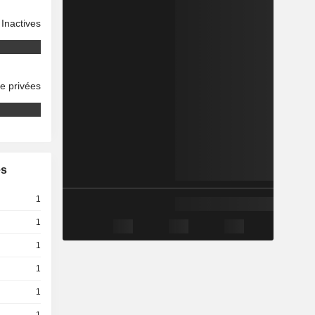
Inactives
se privées
es
1
1
1
1
1