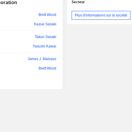
entre autres. Le segment des 
poration
Secteur
industriels fournit des chariots él
fourche, des équipements d'entr
Brett Wood
Plus d'informations sur la société
entrepôts automatiques, des véhicul
travail en hauteur, des solutions log
Kazue Sasaki
des activités de financement des 
segment des machines textiles p
Takuo Sasaki
machines à tisser et des machines à f
Yasushi Kawai
que des équipements de mesure de 
des fils et des équipements de cla
James J. Malvaso
coton.
Brett Wood