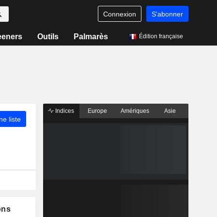
Connexion
S'abonner
eeners
Outils
Palmarès
Édition française
Indices
Europe
Amériques
Asie
ne liste
ons