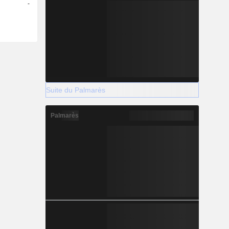
véhicules
-
évateurs à
epôt, des
es pour le
istiques et
ventes. Le
ropose des
iler, ainsi
la qualité
Suite du Palmarès
ssement du
Palmarès