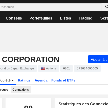
Conseils
Portefeuilles
Listes
Trading
Scr
S CORPORATION
Ajouter à u
poration Japan Exchange
Actions
6201
JP3634600005
Société
Ratings
Agenda
Fonds et ETFs
roupe
Connexions
Statistiques des Connexi