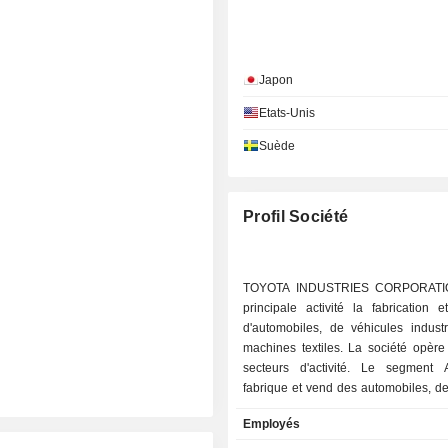
Japon
Etats-Unis
Suède
Profil Société
TOYOTA INDUSTRIES CORPORATIO
principale activité la fabrication 
d'automobiles, de véhicules industr
machines textiles. La société opère
secteurs d'activité. Le segment 
fabrique et vend des automobiles, d
des compresseurs pour clim
Employés
automobiles et des équipements élec