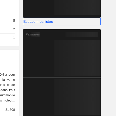
5
Espace mes listes
2
Palmarès
1
N a pour
et la vente
iels et de
 dans trois
Automobile
es moteurs,
atiseurs
81 808
troniques,