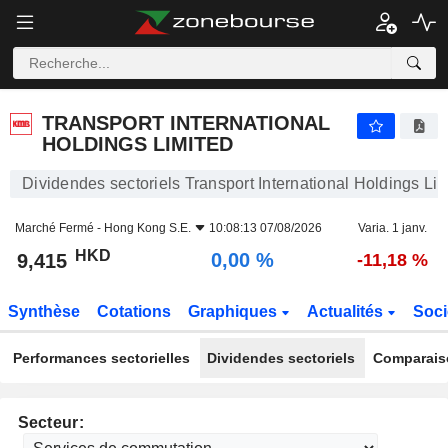
TRANSPORT INTERNATIONAL HOLDINGS LIMITED
9,415
$
0,00 %
TRANSPORT INTERNATIONAL
HOLDINGS LIMITED
Dividendes sectoriels Transport International Holdings Li
Marché Fermé -
Hong Kong S.E.
10:08:13 07/08/2026
Varia. 1 janv.
HKD
0,00 %
9,415
-11,18 %
Synthèse
Cotations
Graphiques
Actualités
Soci
Performances sectorielles
Dividendes sectoriels
Comparais
Secteur: