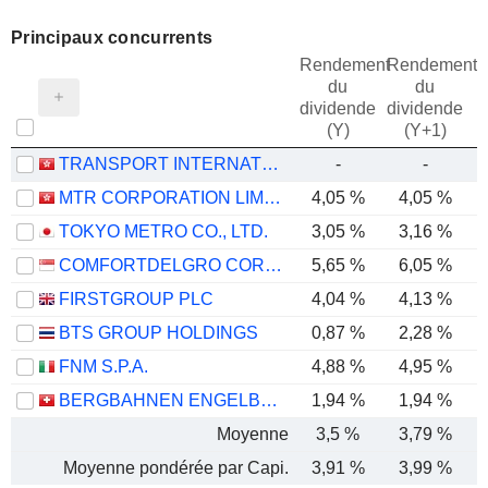
Principaux concurrents
Rendement
Rendement
du
du
dividende
dividende
(Y)
(Y+1)
TRANSPORT INTERNATIONAL HOLDINGS LIMITED
-
-
MTR CORPORATION LIMITED
4,05 %
4,05 %
TOKYO METRO CO., LTD.
3,05 %
3,16 %
COMFORTDELGRO CORPORATION LIMITED
5,65 %
6,05 %
FIRSTGROUP PLC
4,04 %
4,13 %
BTS GROUP HOLDINGS
0,87 %
2,28 %
FNM S.P.A.
4,88 %
4,95 %
BERGBAHNEN ENGELBERG-TRÜBSEE-TITLIS AG
1,94 %
1,94 %
Moyenne
3,5 %
3,79 %
Moyenne pondérée par Capi.
3,91 %
3,99 %