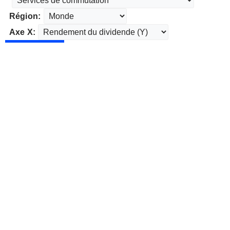
Région:
Axe X: